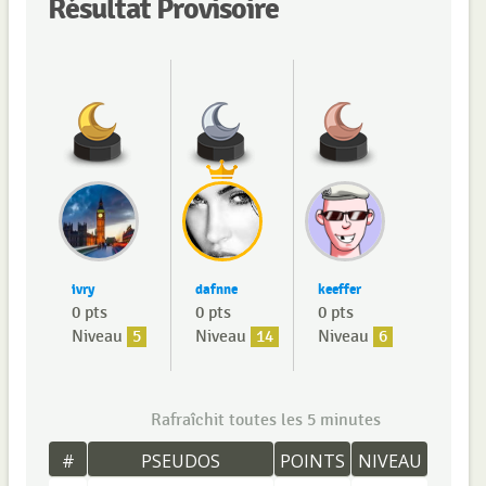
Résultat Provisoire
ivry
dafnne
keeffer
0 pts
0 pts
0 pts
Niveau
5
Niveau
14
Niveau
6
Rafraîchit toutes les 5 minutes
#
PSEUDOS
POINTS
NIVEAU