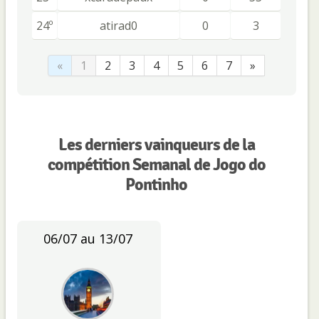
24º
atirad0
0
3
«
1
2
3
4
5
6
7
»
Les derniers vainqueurs de la
compétition Semanal de Jogo do
Pontinho
06/07 au 13/07