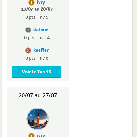
ivry
1
13/07 au 20/07
0 pts - nv 5
dafnne
2
0 pts - nv 14
keeffer
3
0 pts - nv 6
Voir le Top 15
20/07 au 27/07
ivry
1