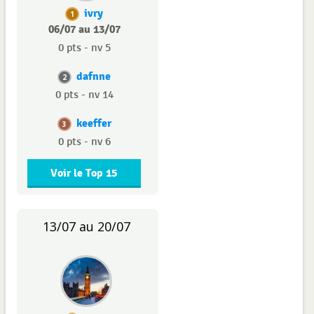
ivry
1
06/07 au 13/07
0 pts - nv 5
dafnne
2
0 pts - nv 14
keeffer
3
0 pts - nv 6
Voir le Top 15
13/07 au 20/07