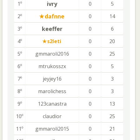
ivry
1º
0
5
dafnne
2º
0
14
keeffer
3º
0
6
4º
s2leti
0
20
5º
gmmaroli2016
0
25
6º
mtrukosszx
0
5
7º
jeyjey16
0
3
8º
marolichess
0
3
9º
123canastra
0
13
10º
claudior
0
25
11º
gmmaroli2015
0
21