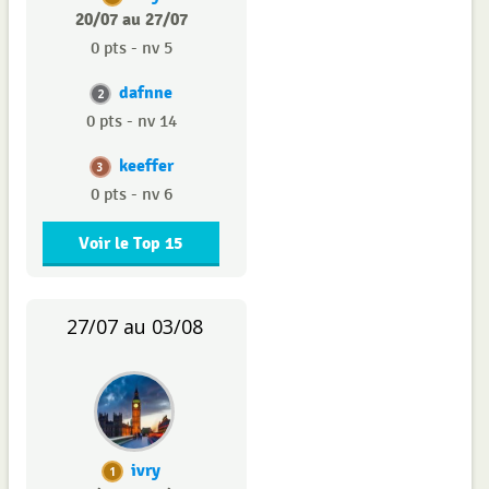
20/07 au 27/07
0 pts - nv 5
dafnne
2
0 pts - nv 14
keeffer
3
0 pts - nv 6
Voir le Top 15
27/07 au 03/08
ivry
1