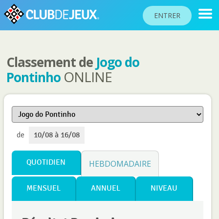
ENTRER
Classement de
Jogo do
CLASSEMENTS
ONLINE
Pontinho
TOURNOIS
COMMUNAUTÉ
AIDE
de
10/08 à 16/08
PASSEPORT
!
JOUER
QUOTIDIEN
HEBDOMADAIRE
MENSUEL
ANNUEL
NIVEAU
Langue du site