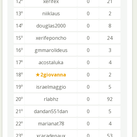
12º
xerifex
0
21
13º
niiklaus
0
2
14º
douglas2000
0
8
15º
xerifeponcho
0
24
16º
gmmarolideus
0
3
17º
acostaluka
0
4
18º
2giovanna
0
2
19º
israelmaggio
0
5
20º
rlabhz
0
92
21º
dandan551dan
0
5
22º
marianat78
0
4
23º
xcaradepaux
0
53