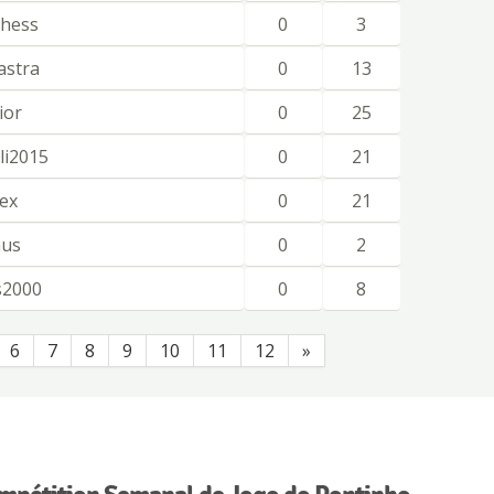
chess
0
3
astra
0
13
ior
0
25
i2015
0
21
fex
0
21
aus
0
2
s2000
0
8
6
7
8
9
10
11
12
»