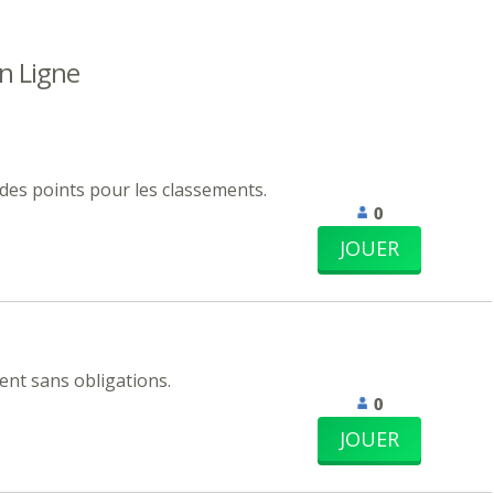
n Ligne
 des points pour les classements.
0
JOUER
nt sans obligations.
0
JOUER