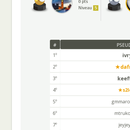
0 pts
Niveau
5
#
PSEU
ivr
1º
daf
2º
keef
3º
4º
s2l
5º
gmmarol
6º
mtruko
7º
jeyje