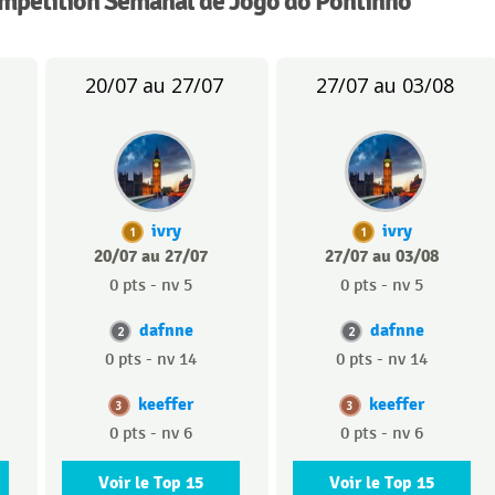
ompétition Semanal de Jogo do Pontinho
20/07 au 27/07
27/07 au 03/08
ivry
ivry
1
1
20/07 au 27/07
27/07 au 03/08
0 pts - nv 5
0 pts - nv 5
dafnne
dafnne
2
2
0 pts - nv 14
0 pts - nv 14
keeffer
keeffer
3
3
0 pts - nv 6
0 pts - nv 6
Voir le Top 15
Voir le Top 15