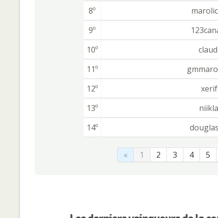
8º
maroli
9º
123can
10º
claud
11º
gmmarol
12º
xeri
13º
niikl
14º
dougla
«
1
2
3
4
5