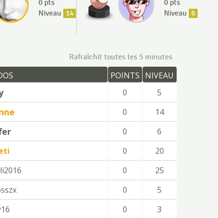
0 pts
0 pts
Niveau
14
Niveau
6
Rafraîchit toutes les 5 minutes
DOS
POINTS
NIVEAU
y
0
5
nne
0
14
fer
0
6
eti
0
20
i2016
0
25
sszx
0
5
y16
0
3