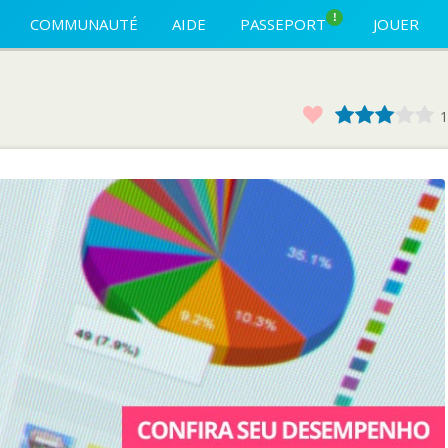
!
COMMUNAUTÉ
AIDE
PASSEPORT
JOUER
Favoris
1
2
3
4
1