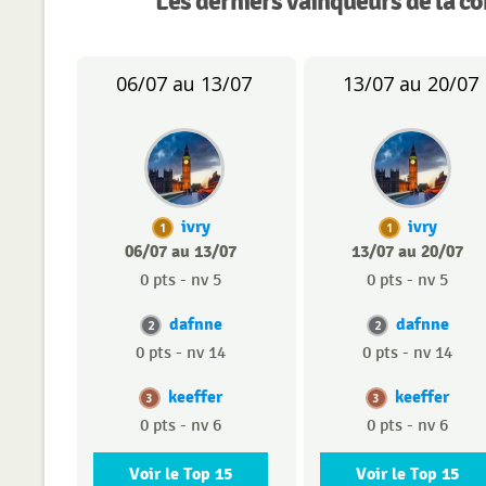
Les derniers vainqueurs de la c
06/07 au 13/07
13/07 au 20/07
ivry
ivry
1
1
06/07 au 13/07
13/07 au 20/07
0 pts - nv 5
0 pts - nv 5
dafnne
dafnne
2
2
0 pts - nv 14
0 pts - nv 14
keeffer
keeffer
3
3
0 pts - nv 6
0 pts - nv 6
Voir le Top 15
Voir le Top 15