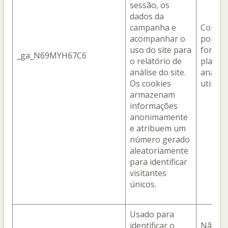
sessão, os
dados da
campanha e
Com o 
acompanhar o
pois el
uso do site para
fornec
_ga_N69MYH67C6
o relatório de
plataf
análise do site.
analíti
Os cookies
utiliza
armazenam
informações
anonimamente
e atribuem um
número gerado
aleatoriamente
para identificar
visitantes
únicos.
Usado para
identificar o
Não