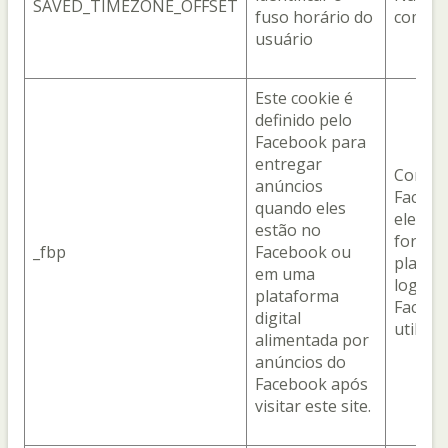
SAVED_TIMEZONE_OFFSET
fuso horário do
compar
usuário
Este cookie é
definido pelo
Facebook para
entregar
Com o
anúncios
Facebo
quando eles
ele é o
estão no
fornec
_fbp
Facebook ou
plataf
em uma
login 
plataforma
Facebo
digital
utiliza
alimentada por
anúncios do
Facebook após
visitar este site.