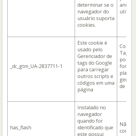
determinar se o
anúnci
navegador do
utiliza
usuário suporta
cookies.
Este cookie é
Com o 
usado pelo
Tag M
Gerenciador de
pois el
tags do Google
_dc_gtm_UA-2837711-1
fornec
para carregar
plataf
outros scripts e
gerenc
códigos em uma
de tags
página
Instalado no
navegador
quando for
Não
has_flash
identificado que
compar
este possui