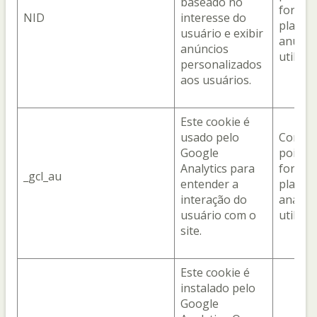
baseado no
fornec
NID
interesse do
plataf
usuário e exibir
anúnci
anúncios
utiliza
personalizados
aos usuários.
Este cookie é
usado pelo
Com o 
Google
pois el
Analytics para
fornec
_gcl_au
entender a
plataf
interação do
analíti
usuário com o
utiliza
site.
Este cookie é
instalado pelo
Google