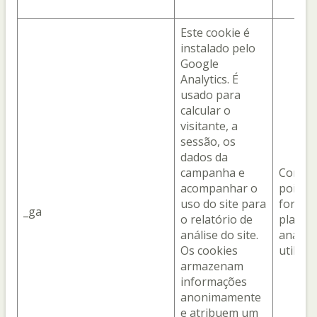
Este cookie é
instalado pelo
Google
Analytics. É
usado para
calcular o
visitante, a
sessão, os
dados da
campanha e
Com o 
acompanhar o
pois el
uso do site para
fornec
_ga
o relatório de
plataf
análise do site.
analíti
Os cookies
utiliza
armazenam
informações
anonimamente
e atribuem um