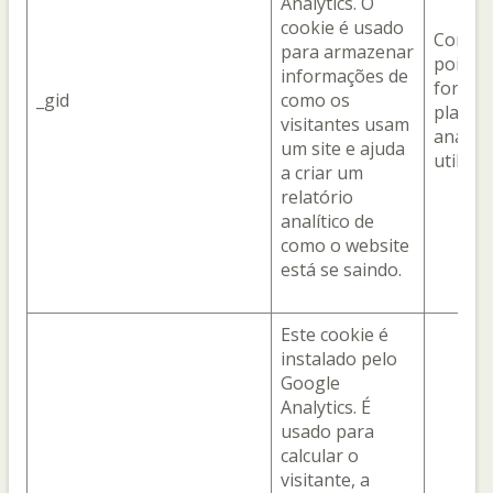
Analytics. O
cookie é usado
Com o 
para armazenar
pois el
informações de
fornec
_gid
como os
plataf
visitantes usam
analíti
um site e ajuda
utiliza
a criar um
relatório
analítico de
como o website
está se saindo.
Este cookie é
instalado pelo
Google
Analytics. É
usado para
calcular o
visitante, a