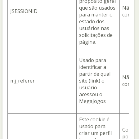
propósito geral
que são usados
Não
JSESSIONID
para manter o
compar
estado dos
usuários nas
solicitações de
página.
Usado para
identificar a
partir de qual
Não
mj_referer
site (link) o
compar
usuário
acessou o
MegaJogos
Este cookie é
usado para
Com o 
criar um perfil
pois el