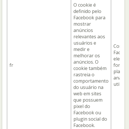
O cookie é
definido pelo
Facebook para
mostrar
anúncios
relevantes aos
usuários e
Com o
medir e
Facebo
melhorar os
ele é o
anúncios. O
fr
fornec
cookie também
plataf
rastreia o
analíti
comportamento
utiliza
do usuário na
web em sites
que possuem
pixel do
Facebook ou
plugin social do
Facebook.