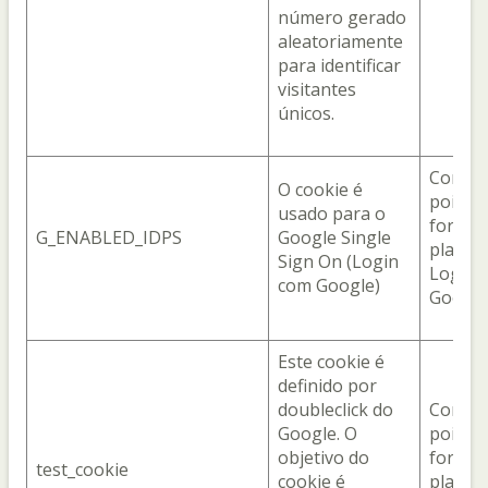
número gerado
aleatoriamente
para identificar
visitantes
únicos.
Com o 
O cookie é
pois el
usado para o
fornec
G_ENABLED_IDPS
Google Single
plataf
Sign On (Login
Login 
com Google)
Google 
Este cookie é
definido por
doubleclick do
Com o 
Google. O
pois el
objetivo do
fornec
test_cookie
cookie é
plataf