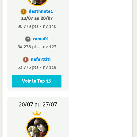
deathnote1
1
13/07 au 20/07
90.779 pts - nv 140
ramu01
2
54.238 pts - nv 123
neferttiti
3
53.775 pts - nv 119
Voir le Top 15
20/07 au 27/07