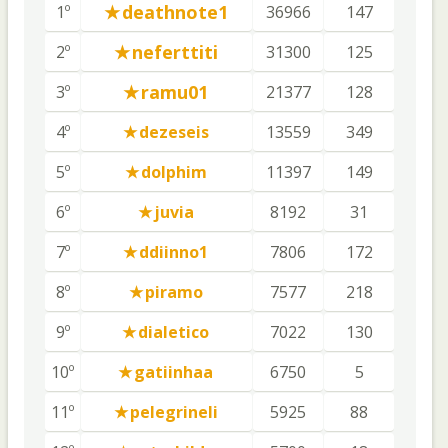
deathnote1
1º
36966
147
neferttiti
2º
31300
125
ramu01
3º
21377
128
4º
dezeseis
13559
349
5º
dolphim
11397
149
6º
juvia
8192
31
7º
ddiinno1
7806
172
8º
piramo
7577
218
9º
dialetico
7022
130
10º
gatiinhaa
6750
5
11º
pelegrineli
5925
88