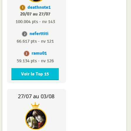
deathnote1
1
20/07 au 27/07
100.004 pts - nv 143
neferttiti
2
66.617 pts - nv 121
ramu01
3
59.134 pts - nv 126
Voir le Top 15
27/07 au 03/08