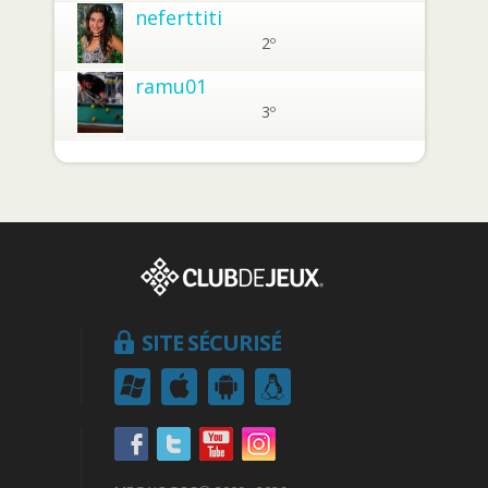
neferttiti
2º
ramu01
3º
SITE SÉCURISÉ