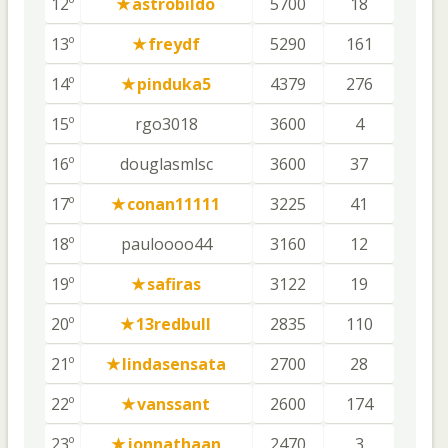
12º
astrobildo
5700
18
13º
freydf
5290
161
14º
pinduka5
4379
276
15º
rgo3018
3600
4
16º
douglasmlsc
3600
37
17º
conan11111
3225
41
18º
pauloooo44
3160
12
19º
safiras
3122
19
20º
13redbull
2835
110
21º
lindasensata
2700
28
22º
vanssant
2600
174
23º
jonnathaan
2470
3