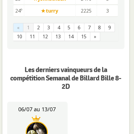
24º
turry
2225
3
«
1
2
3
4
5
6
7
8
9
10
11
12
13
14
15
»
Les derniers vainqueurs de la
compétition Semanal de Billard Bille 8-
2D
06/07 au 13/07