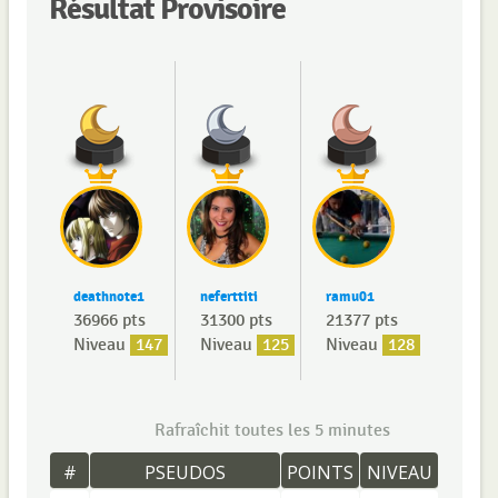
Résultat Provisoire
deathnote1
neferttiti
ramu01
36966 pts
31300 pts
21377 pts
Niveau
147
Niveau
125
Niveau
128
Rafraîchit toutes les 5 minutes
#
PSEUDOS
POINTS
NIVEAU