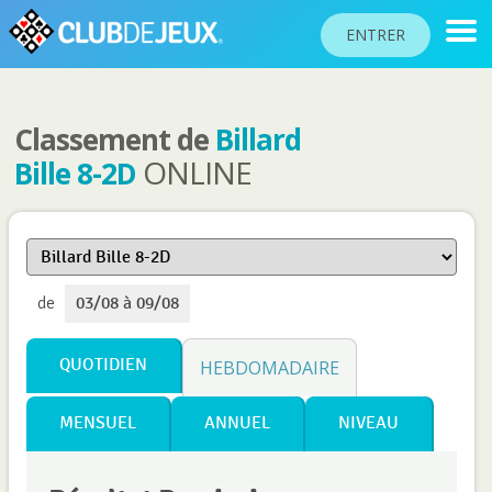
ENTRER
Classement de
Billard
CLASSEMENTS
ONLINE
Bille 8-2D
TOURNOIS
COMMUNAUTÉ
AIDE
de
03/08 à 09/08
PASSEPORT
!
JOUER
QUOTIDIEN
HEBDOMADAIRE
MENSUEL
ANNUEL
NIVEAU
Langue du site