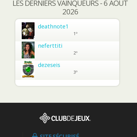
LES DERNIERS VAINQUEURS - 6 AOÛT
2026
deathnote1
1º
neferttiti
2º
dezeseis
3º
SITE SÉCURISÉ