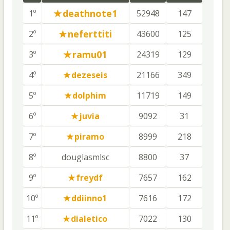
deathnote1
1º
52948
147
neferttiti
2º
43600
125
ramu01
3º
24319
129
4º
dezeseis
21166
349
5º
dolphim
11719
149
6º
juvia
9092
31
7º
piramo
8999
218
8º
douglasmlsc
8800
37
9º
freydf
7657
162
10º
ddiinno1
7616
172
11º
dialetico
7022
130