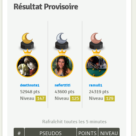
Résultat Provisoire
deathnote1
neferttiti
ramu01
52948 pts
43600 pts
24319 pts
Niveau
147
Niveau
125
Niveau
129
Rafraîchit toutes les 5 minutes
#
PSEUDOS
POINTS
NIVEAU