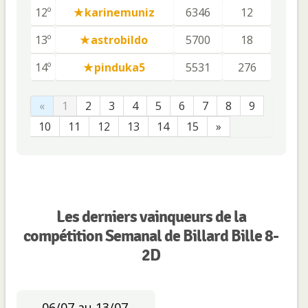
12º
karinemuniz
6346
12
13º
astrobildo
5700
18
14º
pinduka5
5531
276
«
1
2
3
4
5
6
7
8
9
10
11
12
13
14
15
»
Les derniers vainqueurs de la
compétition Semanal de Billard Bille 8-
2D
06/07 au 13/07