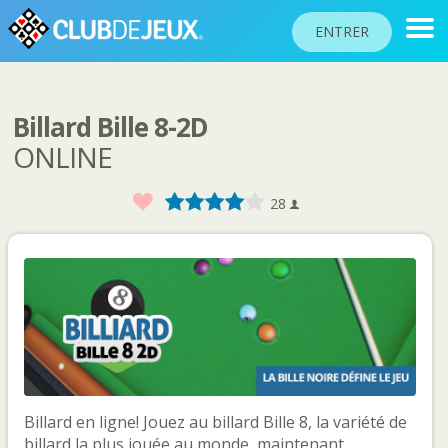
ENTRER
Billard Bille 8-2D
CLASSEMENTS
ONLINE
TOURNOIS
Favoris
1
2
3
4
5
28
COMMUNAUTÉ
AIDE
PASSEPORT
!
JOUER
Langue du site
Billard en ligne! Jouez au billard Bille 8, la variété de
billard la plus jouée au monde, maintenant