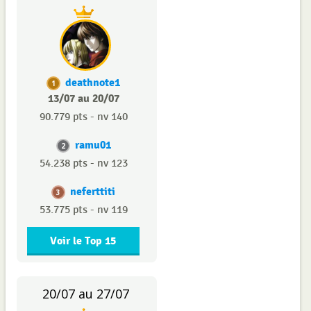
deathnote1
1
13/07 au 20/07
90.779 pts - nv 140
ramu01
2
54.238 pts - nv 123
neferttiti
3
53.775 pts - nv 119
Voir le Top 15
20/07 au 27/07