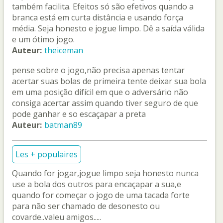
também facilita. Efeitos só são efetivos quando a
branca está em curta distância e usando força
média. Seja honesto e jogue limpo. Dê a saída válida
e um ótimo jogo.
Auteur:
theiceman
pense sobre o jogo,não precisa apenas tentar
acertar suas bolas de primeira tente deixar sua bola
em uma posição difícil em que o adversário não
consiga acertar assim quando tiver seguro de que
pode ganhar e so escaçapar a preta
Auteur:
batman89
Les + populaires
Quando for jogar,jogue limpo seja honesto nunca
use a bola dos outros para encaçapar a sua,e
quando for começar o jogo de uma tacada forte
para não ser chamado de desonesto ou
covarde..valeu amigos.....