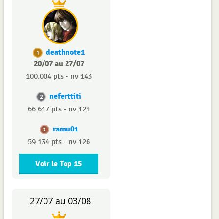
deathnote1
1
20/07 au 27/07
100.004 pts - nv 143
neferttiti
2
66.617 pts - nv 121
ramu01
3
59.134 pts - nv 126
Voir le Top 15
27/07 au 03/08