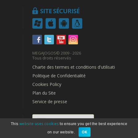
SITE SÉCURISÉ
MEGAJOGOS
© 2009 - 2026
Tous droits réservés
Charte des termes et conditions d'utilisation
Politique de Confidentialité
Cookies Policy
Plan du Site
Service de presse
website uses cookies
This
to ensure you get the best experience
OK
on our website.