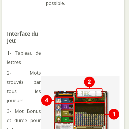
possible.
Interface du
Jeu:
1- Tableau de
lettres
2- Mots
trouvés par
tous les
joueurs
3- Mot Bonus
et durée pour