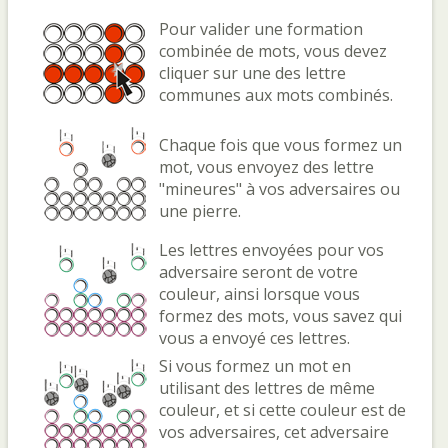
Pour valider une formation
combinée de mots, vous devez
cliquer sur une des lettre
communes aux mots combinés.
Chaque fois que vous formez un
mot, vous envoyez des lettre
"mineures" à vos adversaires ou
une pierre.
Les lettres envoyées pour vos
adversaire seront de votre
couleur, ainsi lorsque vous
formez des mots, vous savez qui
vous a envoyé ces lettres.
Si vous formez un mot en
utilisant des lettres de même
couleur, et si cette couleur est de
vos adversaires, cet adversaire