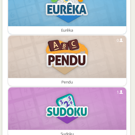
Eurêka
0
Pendu
1
Sudoku