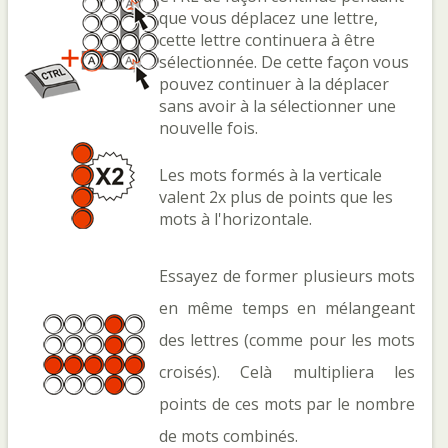
que vous déplacez une lettre,
cette lettre continuera à être
sélectionnée. De cette façon vous
pouvez continuer à la déplacer
sans avoir à la sélectionner une
nouvelle fois.
Les mots formés à la verticale
valent 2x plus de points que les
mots à l'horizontale.
Essayez de former plusieurs mots
en même temps en mélangeant
des lettres (comme pour les mots
croisés). Celà multipliera les
points de ces mots par le nombre
de mots combinés.