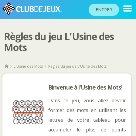
ENTRER
Règles du jeu L'Usine des
CLASSEMENTS
Mots
TOURNOIS
COMMUNAUTÉ
L'Usine des Mots
Règles du jeu de L'Usine des Mots
AIDE
PASSEPORT
Binvenue à l'Usine des Mots!
!
JOUER
Dans ce jeu, vous allez devoir
former des mots en utilisant les
lettres de votre tableau pour
Langue du site
accumuler le plus de points