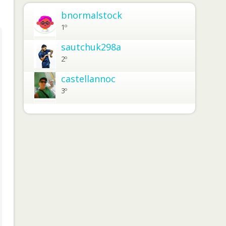
bnormalstock
1º
sautchuk298a
2º
castellannoc
3º