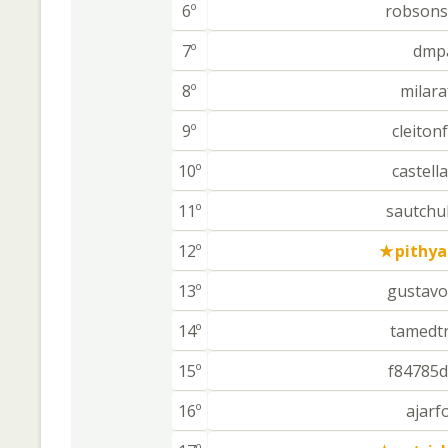
6º
robsons
7º
dmp
8º
milara
9º
cleiton
10º
castell
11º
sautchu
12º
pithya
13º
gustavo
14º
tamedt
15º
f84785d
16º
ajarf