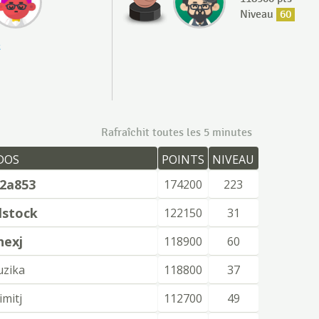
Niveau
60
k
Rafraîchit toutes les 5 minutes
DOS
POINTS
NIVEAU
c2a853
174200
223
lstock
122150
31
hexj
118900
60
uzika
118800
37
imitj
112700
49