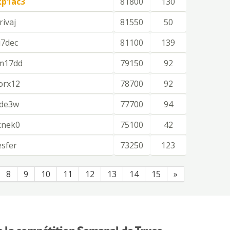
kp1ac3
81800
130
rivaj
81550
50
i7dec
81100
139
m17dd
79150
92
orx12
78700
92
ade3w
77700
94
knek0
75100
42
esfer
73250
123
8
9
10
11
12
13
14
15
»