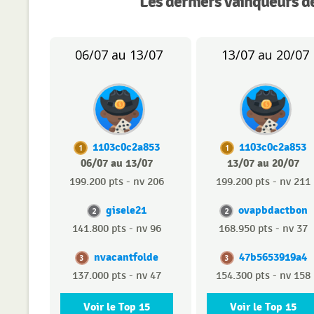
Les derniers vainqueurs d
06/07 au 13/07
13/07 au 20/07
1103c0c2a853
1103c0c2a853
1
1
06/07 au 13/07
13/07 au 20/07
199.200 pts - nv 206
199.200 pts - nv 211
gisele21
ovapbdactbon
2
2
141.800 pts - nv 96
168.950 pts - nv 37
nvacantfolde
47b5653919a4
3
3
137.000 pts - nv 47
154.300 pts - nv 158
Voir le Top 15
Voir le Top 15