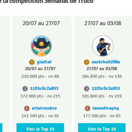
e la compétition Semanal de Truco
20/07 au 27/07
27/07 au 03/08
gladiat
sautchuk298a
1
1
20/07 au 27/07
27/07 au 03/08
210.000 pts - nv 88
184.850 pts - nv 136
1103c0c2a853
1103c0c2a853
2
2
172.000 pts - nv 215
181.800 pts - nv 219
arteirosobre
tamedtrap4q
3
3
141.500 pts - nv 91
177.500 pts - nv 85
Voir le Top 15
Voir le Top 15