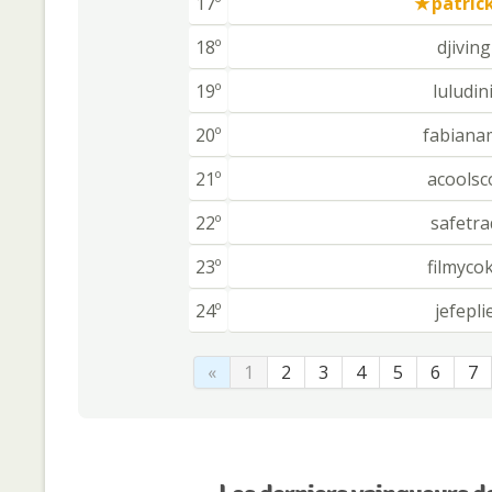
17º
patric
18º
djiving
19º
luludin
20º
fabiana
21º
acoolsc
22º
safetr
23º
filmyco
24º
jefepli
«
1
2
3
4
5
6
7