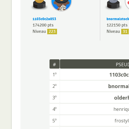
1103c0c2a853
bnormalstoc
174200 pts
122150 pts
Niveau
223
Niveau
31
#
PSEU
1103c0
1º
bnorma
2º
older
3º
4º
henriq
5º
frostyl