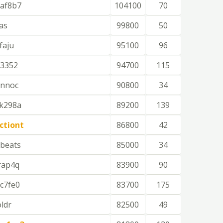
af8b7
104100
70
as
99800
50
faju
95100
96
f3352
94700
115
annoc
90800
34
k298a
89200
139
ctiont
86800
42
beats
85000
34
rap4q
83900
90
c7fe0
83700
175
oldr
82500
49