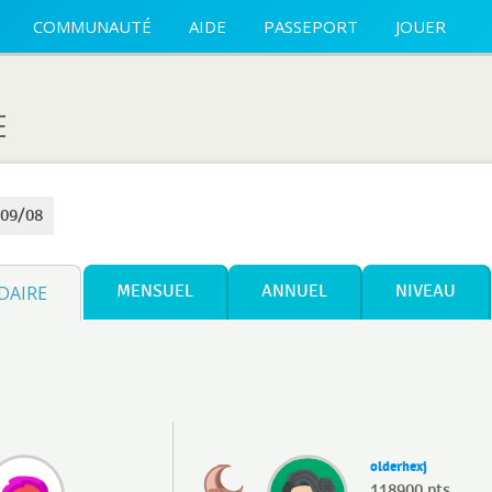
COMMUNAUTÉ
AIDE
PASSEPORT
JOUER
E
 09/08
DAIRE
MENSUEL
ANNUEL
NIVEAU
olderhexj
118900 pts