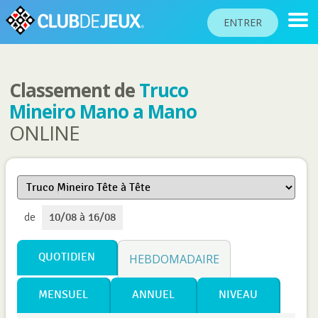
ENTRER
Classement de
Truco
CLASSEMENTS
Mineiro Mano a Mano
TOURNOIS
ONLINE
COMMUNAUTÉ
AIDE
PASSEPORT
de
10/08 à 16/08
!
JOUER
QUOTIDIEN
HEBDOMADAIRE
Langue du site
MENSUEL
ANNUEL
NIVEAU