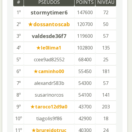
#
PSEUDOS
POINTS
NIVEAU
stormytimer6
1º
147600
72
dossantoscab
2º
120700
50
valdesde36f7
3º
119600
57
4º
le0lima1
102800
135
5º
ccee9ad82552
68400
25
6º
caminho00
55450
181
7º
alexandr583b
54300
57
8º
susarinorcos
54100
141
9º
taroco12d9a0
43700
203
10º
tiagolis9f86
42900
18
11º
brureidotruc
40300
24