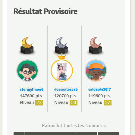
Résultat Provisoire
stormytimer6
dossantoscab
valdesde36f7
147600 pts
120700 pts
119600 pts
Niveau
72
Niveau
50
Niveau
57
Rafraîchit toutes les 5 minutes