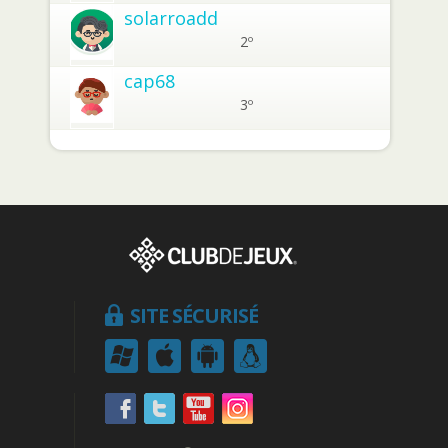
solarroadd
2º
cap68
3º
SITE SÉCURISÉ