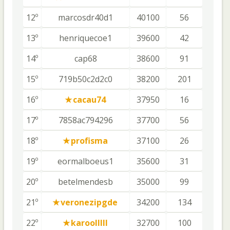
12º
marcosdr40d1
40100
56
13º
henriquecoe1
39600
42
14º
cap68
38600
91
15º
719b50c2d2c0
38200
201
16º
cacau74
37950
16
17º
7858ac794296
37700
56
18º
profisma
37100
26
19º
eormalboeus1
35600
31
20º
betelmendesb
35000
99
21º
veronezipgde
34200
134
22º
karoolllll
32700
100