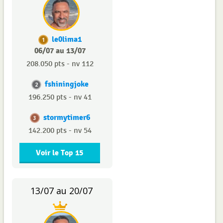
le0lima1
1
06/07 au 13/07
208.050 pts - nv 112
fshiningjoke
2
196.250 pts - nv 41
stormytimer6
3
142.200 pts - nv 54
Voir le Top 15
13/07 au 20/07