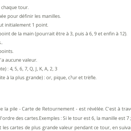
à chaque tour.
e pour définir les manilles.
t initialement 1 point.
nt de la main (pourrait être à 3, puis à 6, 9 et enfin à 12).
..
points.
n'a aucune valeur.
: 4, 5, 6, 7, Q, J, K, A, 2, 3
e à la plus grande) : or, pique, c?ur et trèfle.
e la pile - Carte de Retournement - est révélée. C'est à trave
rdre des cartes.Exemples : Si le tour est 6, la manille est 7 ; 
ont les cartes de plus grande valeur pendant ce tour, en suiva