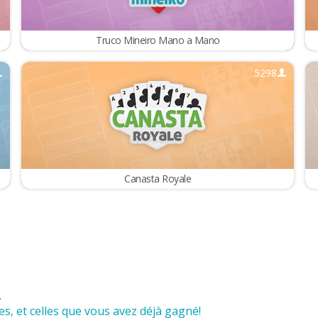
Truco Mineiro Mano a Mano
5298
Canasta Royale
.
es, et celles que vous avez déjà gagné!