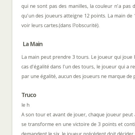
qui ne sont pas des manilles, la couleur n'a pas
qu'un des joueurs atteigne 12 points. La main de 
voir leurs cartes.(dans l?obscurité).
 La Main
La main peut prendre 3 tours. Le joueur qui joue l
cas d'égalité dans l'un des tours, le joueur qui a
par une égalité, aucun des joueurs ne marque de 
Truco
le h
A son tour et avant de jouer, chaque joueur peut app
se transforme en une victoire de 3 points et cont
demandent le six, le joueur précédent doit décider 