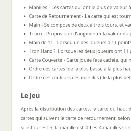
Manilles - Les cartes qui ont le plus de valeur 
Carte de Retournement - La carte qui est tourné
Main - Se compose de deux à trois tours, et vau
Truco - Proposition d'augmenter la valeur du poi
Main de 11 - Lorsqu'un des joueurs a 11 points
 Iron Hand ?  Lorsque les deux joueurs ont 11 
Carte Couverte - Carte jouée face cachée, qui 
Ordre des cartes (de la plus basse à la plus haute) 
Ordre des couleurs des manilles (de la plus petit
Le Jeu
Après la distribution des cartes, la carte du haut d
cartes qui suivent le carte de retournement, selon l'o
si le tour est 3, la manille est 4. Les 4 manilles s