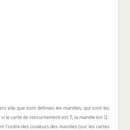
rs elle que sont définies les manilles, qui sont les 
si le carte de retournement est 7, la manille est Q ; 
nt l'ordre des couleurs des manilles (sur les cartes 