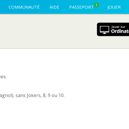
!
COMMUNAUTÉ
AIDE
PASSEPORT
JOUER
ées.
gnol), sans Jokers, 8, 9 ou 10.