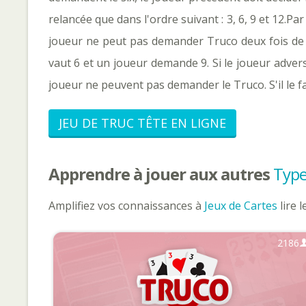
relancée que dans l'ordre suivant : 3, 6, 9 et 12.P
joueur ne peut pas demander Truco deux fois de su
vaut 6 et un joueur demande 9. Si le joueur adverse
joueur ne peuvent pas demander le Truco. S'il le fa
JEU DE TRUC TÊTE EN LIGNE
Apprendre à jouer aux autres
Type
Amplifiez vos connaissances à
Jeux de Cartes
lire 
2186