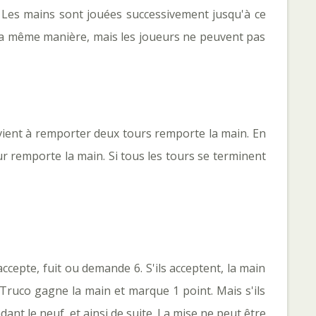
 Les mains sont jouées successivement jusqu'à ce 
 la même manière, mais les joueurs ne peuvent pas 
rvient à remporter deux tours remporte la main. En 
r remporte la main. Si tous les tours se terminent 
accepte, fuit ou demande 6. S'ils acceptent, la main
 Truco gagne la main et marque 1 point. Mais s'ils
ant le neuf, et ainsi de suite. La mise ne peut être