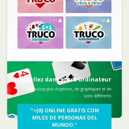
Installez dans votre ordinateur
Beaucoup plus d'options, de graphiques et de
sons différents
">{0} ONLINE GRATIS CON
MILES DE PERSONAS DEL
MUNDO."
ClubDeJeux © 2009 - 2026