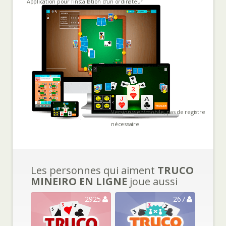
Version web/mobile, pas de registre
nécessaire
Les personnes qui aiment
TRUCO
MINEIRO EN LIGNE
joue aussi
2925
267
51
30