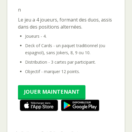
Objectif - marquer 12 points.
JOUER MAINTENANT
Application pour l'installation d'un ordinateur