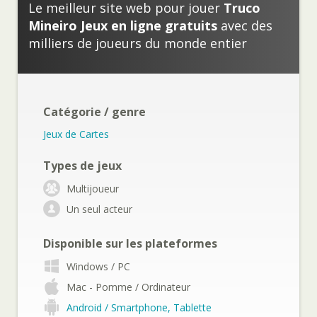
Types de jeux
Multijoueur
Un seul acteur
Disponible sur les plateformes
Windows / PC
Mac - Pomme / Ordinateur
Android / Smartphone, Tablette
iOS / iPhone, iPad et iPod
À propos de
Truco
Mineiro Online
Différentes salles pour différents