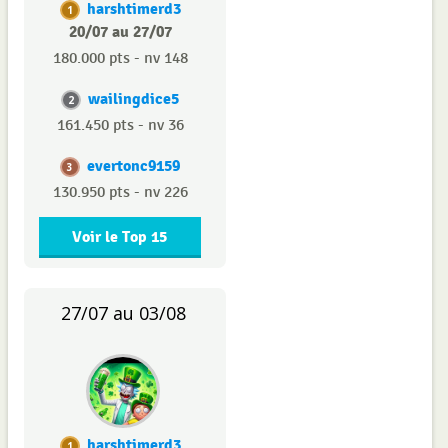
harshtimerd3
1
20/07 au 27/07
180.000 pts - nv 148
wailingdice5
2
161.450 pts - nv 36
evertonc9159
3
130.950 pts - nv 226
Voir le Top 15
27/07 au 03/08
harshtimerd3
1