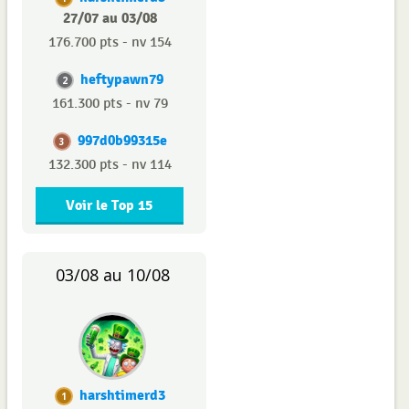
27/07 au 03/08
176.700 pts - nv 154
heftypawn79
2
161.300 pts - nv 79
997d0b99315e
3
132.300 pts - nv 114
Voir le Top 15
03/08 au 10/08
harshtimerd3
1