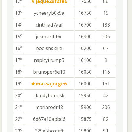
12º
jaque29f2fa6
17650
88
13º
ycheeryb0x5a
16750
15
14º
cinthiad7aaf
16700
133
15º
josecarlbf6e
16300
206
16º
boeishskille
16200
67
17º
nspicytrump5
16100
9
18º
brunoper6e10
16050
116
19º
massajorge6
16000
161
20º
cloudybonusk
15950
42
21º
mariarodr18
15900
206
22º
6d67a10abbd6
15875
82
23º
329a5bccdaff
15800
91