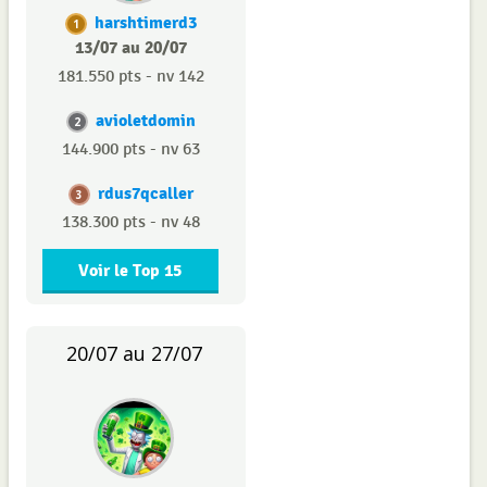
harshtimerd3
1
13/07 au 20/07
181.550 pts - nv 142
avioletdomin
2
144.900 pts - nv 63
rdus7qcaller
3
138.300 pts - nv 48
Voir le Top 15
20/07 au 27/07