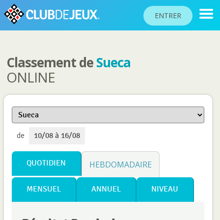
ENTRER
Classement de
Sueca
CLASSEMENTS
ONLINE
TOURNOIS
COMMUNAUTÉ
AIDE
de
10/08 à 16/08
PASSEPORT
!
JOUER
QUOTIDIEN
HEBDOMADAIRE
MENSUEL
ANNUEL
NIVEAU
Langue du site