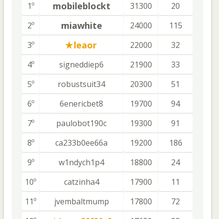
mobileblockt
1º
31300
20
miawhite
2º
24000
115
leaor
3º
22000
32
4º
signeddiep6
21900
33
5º
robustsuit34
20300
51
6º
6enericbet8
19700
94
7º
paulobot190c
19300
91
8º
ca233b0ee66a
19200
186
9º
w1ndych1p4
18800
24
10º
catzinha4
17900
11
11º
jvembaltmump
17800
72