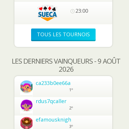
23:00
TOUS LES TOURNOIS
LES DERNIERS VAINQUEURS - 9 AOÛT
2026
ca233b0ee66a
1º
rdus7qcaller
2º
efamousknigh
3º