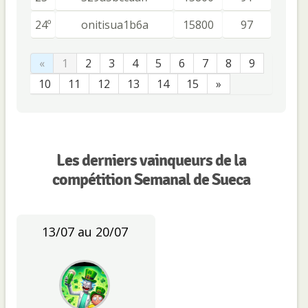
24º
onitisua1b6a
15800
97
«
1
2
3
4
5
6
7
8
9
10
11
12
13
14
15
»
Les derniers vainqueurs de la
compétition Semanal de Sueca
13/07 au 20/07