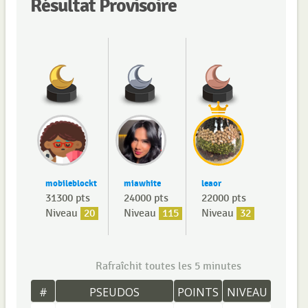
Résultat Provisoire
mobileblockt
miawhite
leaor
31300 pts
24000 pts
22000 pts
Niveau
20
Niveau
115
Niveau
32
Rafraîchit toutes les 5 minutes
#
PSEUDOS
POINTS
NIVEAU