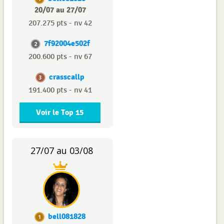
20/07 au 27/07
207.275 pts - nv 42
7f92004e502f
2
200.600 pts - nv 67
crasscallp
3
191.400 pts - nv 41
Voir le Top 15
27/07 au 03/08
bell081828
1