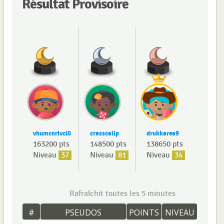
Résultat Provisoire
vhumcnrivcl0
crasscallp
drukkarea9
163200 pts
148500 pts
138650 pts
Niveau
37
Niveau
81
Niveau
34
Rafraîchit toutes les 5 minutes
#
PSEUDOS
POINTS
NIVEAU