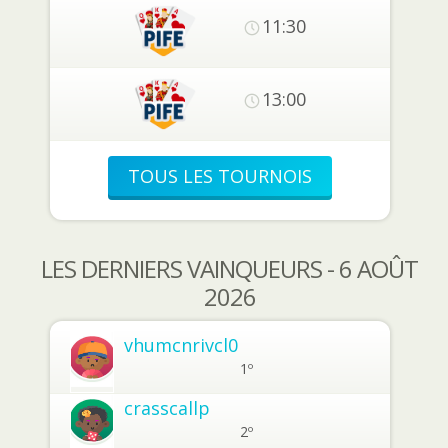
11:30
13:00
TOUS LES TOURNOIS
LES DERNIERS VAINQUEURS - 6 AOÛT
2026
vhumcnrivcl0
1º
crasscallp
2º