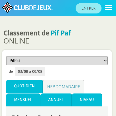
ENTRER
Classement de
Pif Paf
CLASSEMENTS
ONLINE
TOURNOIS
COMMUNAUTÉ
AIDE
de
03/08 à 09/08
PASSEPORT
!
JOUER
QUOTIDIEN
HEBDOMADAIRE
MENSUEL
ANNUEL
NIVEAU
Langue du site