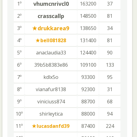
vhumcnrivcl0
1º
163200
37
crasscallp
2º
148500
81
drukkarea9
3º
138650
34
4º
bell081828
131400
81
5º
anaclaudia33
124400
90
6º
39b5b8383e86
109100
133
7º
kdlx5o
93300
95
8º
vianafur8138
92300
31
9º
viniciuss874
88700
68
10º
shirleytica
88000
94
11º
lucasdanfd39
87400
224