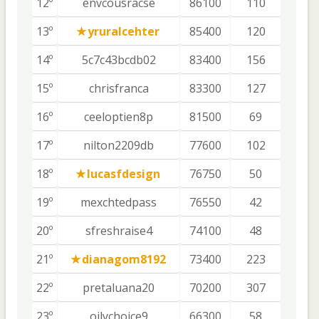
12º
envcousracse
86100
110
13º
yruralcehter
85400
120
14º
5c7c43bcdb02
83400
156
15º
chrisfranca
83300
127
16º
ceeloptien8p
81500
69
17º
nilton2209db
77600
102
18º
lucasfdesign
76750
50
19º
mexchtedpass
76550
42
20º
sfreshraise4
74100
48
21º
dianagom8192
73400
223
22º
pretaluana20
70200
307
23º
oilychoice9
66300
58