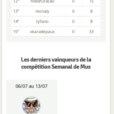
12º
hildafuracao
0
75
13º
monaly
0
8
14º
tyfano
0
8
15º
xkaradepaux
0
33
Les derniers vainqueurs de la
compétition Semanal de Mus
06/07 au 13/07