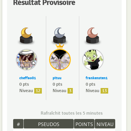
Résultat Provisoire
cheffao01
pituu
frankensten1
0 pts
0 pts
0 pts
Niveau
12
Niveau
3
Niveau
13
Rafraîchit toutes les 5 minutes
#
PSEUDOS
POINTS
NIVEAU