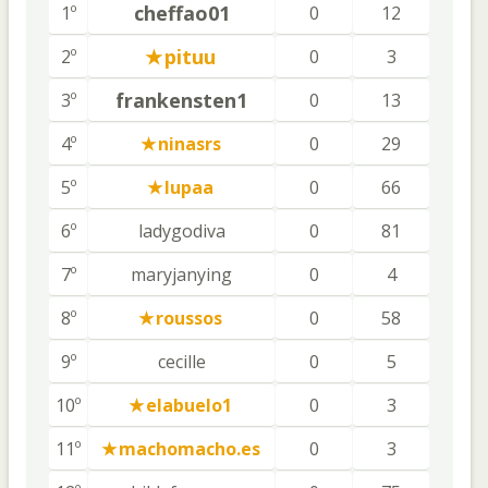
cheffao01
1º
0
12
pituu
2º
0
3
frankensten1
3º
0
13
4º
ninasrs
0
29
5º
lupaa
0
66
6º
ladygodiva
0
81
7º
maryjanying
0
4
8º
roussos
0
58
9º
cecille
0
5
10º
elabuelo1
0
3
11º
machomacho.es
0
3