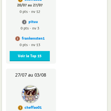
20/07 au 27/07
0 pts - nv 12
pituu
2
0 pts - nv 3
frankensten1
3
0 pts - nv 13
Voir le Top 15
27/07 au 03/08
cheffao01
1