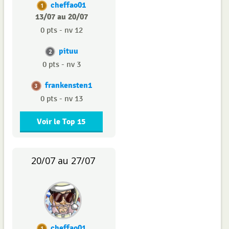
cheffao01
1
13/07 au 20/07
0 pts - nv 12
pituu
2
0 pts - nv 3
frankensten1
3
0 pts - nv 13
Voir le Top 15
20/07 au 27/07
cheffao01
1