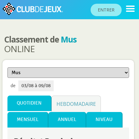
ENTRER
Classement de
Mus
CLASSEMENTS
ONLINE
TOURNOIS
COMMUNAUTÉ
AIDE
de
03/08 à 09/08
PASSEPORT
!
JOUER
QUOTIDIEN
HEBDOMADAIRE
MENSUEL
ANNUEL
NIVEAU
Langue du site