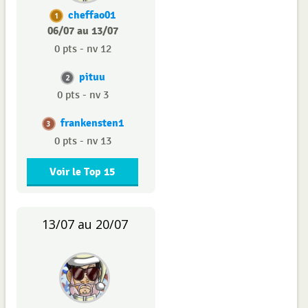
cheffao01
1
06/07 au 13/07
0 pts - nv 12
pituu
2
0 pts - nv 3
frankensten1
3
0 pts - nv 13
Voir le Top 15
13/07 au 20/07