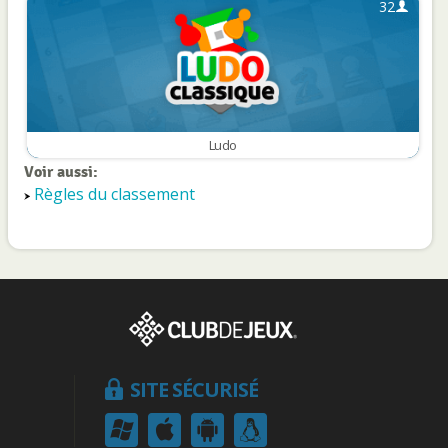
32
Ludo
Voir aussi:
Règles du classement
SITE SÉCURISÉ