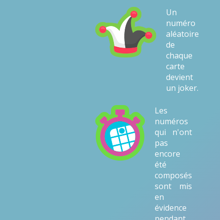
Un
numéro
aléatoire
de
chaque
carte
devient
un joker.
Les
numéros
qui n'ont
pas
encore
été
composés
sont mis
en
évidence
pendant