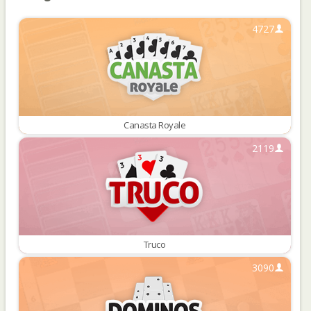
4727
Canasta Royale
2119
Truco
3090