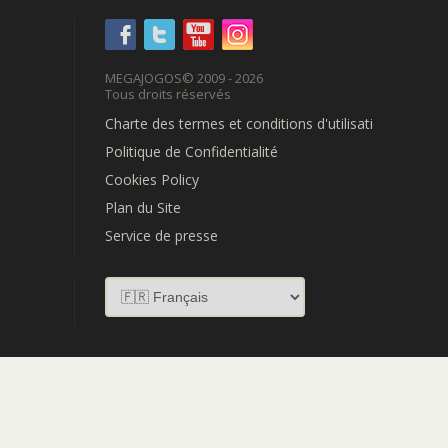
MEGAJOGOS
© 2009 - 2026
Tous droits réservés
Charte des termes et conditions d'utilisation
Politique de Confidentialité
Cookies Policy
Plan du Site
Service de presse