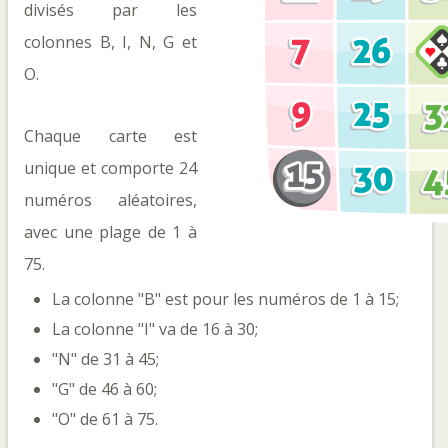
divisés par les
colonnes B, I, N, G et
O.
Chaque carte est
unique et comporte 24
numéros aléatoires,
avec une plage de 1 à
75.
La colonne "B" est pour les numéros de 1 à 15;
La colonne "I" va de 16 à 30;
"N" de 31 à 45;
"G" de 46 à 60;
"O" de 61 à 75.