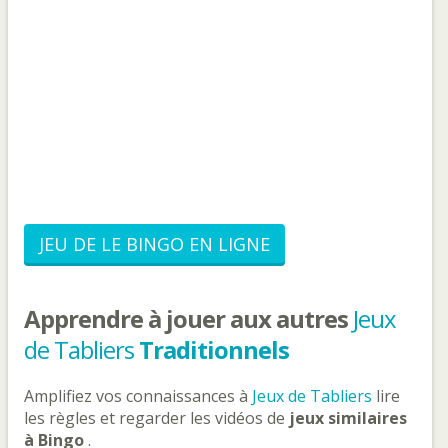
JEU DE LE BINGO EN LIGNE
Apprendre à jouer aux autres
Jeux
de Tabliers
Traditionnels
Amplifiez vos connaissances à
Jeux de Tabliers
lire
les règles et regarder les vidéos de
jeux similaires
à Bingo
.