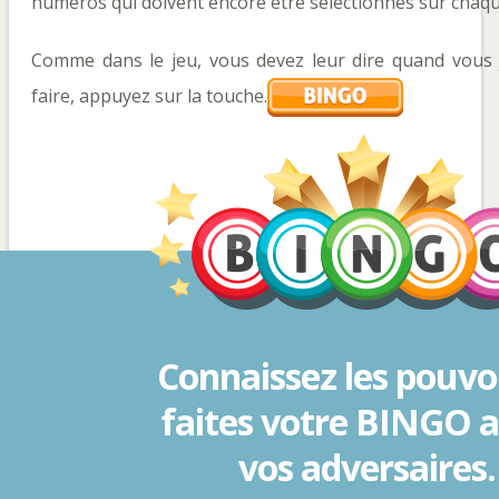
numéros qui doivent encore être sélectionnés sur chaque
Comme dans le jeu, vous devez leur dire quand vous 
faire, appuyez sur la touche.
Connaissez les pouvoi
faites votre BINGO 
vos adversaires.