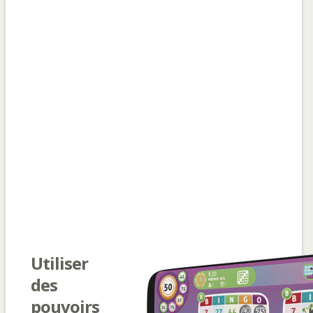
Utiliser
des
pouvoirs