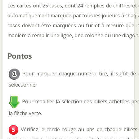
Les cartes ont 25 cases, dont 24 remplies de chiffres et
automatiquement marquée par tous les joueurs à chaque
cases doivent être marquées au fur et à mesure que le
manière à remplir une ligne, une colonne ou une diagona
Pontos
Pour marquer chaque numéro tiré, il suffit de c
sélectionné.
Pour modifier la sélection des billets achetées pe
la flèche verte.
Vérifiez le cercle rouge au bas de chaque billets