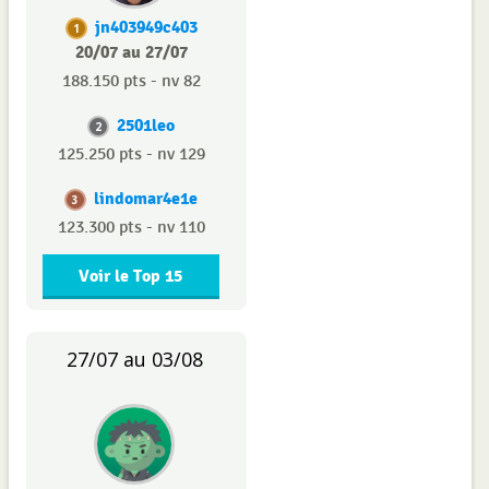
jn403949c403
1
20/07 au 27/07
188.150 pts - nv 82
2501leo
2
125.250 pts - nv 129
lindomar4e1e
3
123.300 pts - nv 110
Voir le Top 15
27/07 au 03/08