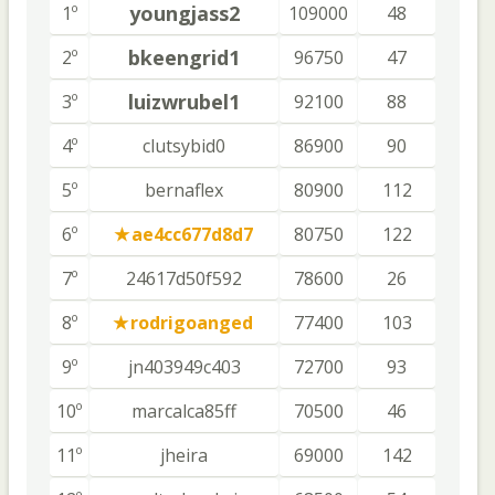
youngjass2
1º
109000
48
bkeengrid1
2º
96750
47
luizwrubel1
3º
92100
88
4º
clutsybid0
86900
90
5º
bernaflex
80900
112
6º
ae4cc677d8d7
80750
122
7º
24617d50f592
78600
26
8º
rodrigoanged
77400
103
9º
jn403949c403
72700
93
10º
marcalca85ff
70500
46
11º
jheira
69000
142