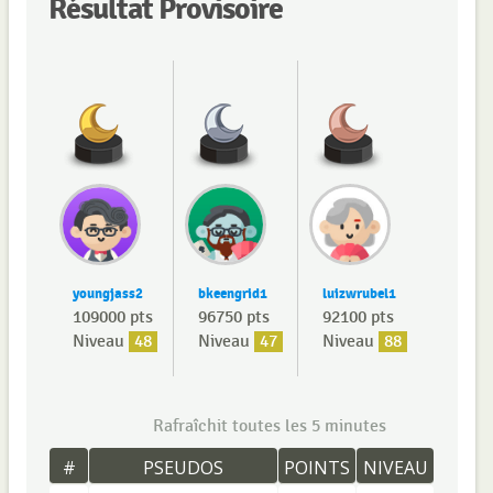
Résultat Provisoire
youngjass2
bkeengrid1
luizwrubel1
109000 pts
96750 pts
92100 pts
Niveau
48
Niveau
47
Niveau
88
Rafraîchit toutes les 5 minutes
#
PSEUDOS
POINTS
NIVEAU