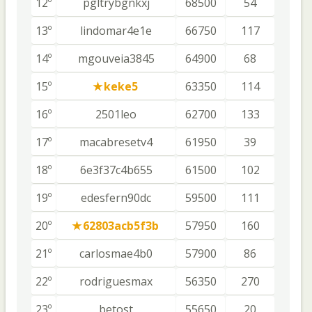
12º
pgltrybgnkxj
68500
54
13º
lindomar4e1e
66750
117
14º
mgouveia3845
64900
68
15º
keke5
63350
114
16º
2501leo
62700
133
17º
macabresetv4
61950
39
18º
6e3f37c4b655
61500
102
19º
edesfern90dc
59500
111
20º
62803acb5f3b
57950
160
21º
carlosmae4b0
57900
86
22º
rodriguesmax
56350
270
23º
betost
55650
20