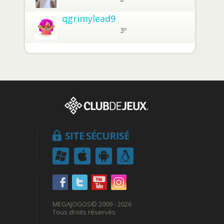
qgrimylead9
3º
SITE SÉCURISÉ
MEGAJOGOS
© 2009 - 2026
Tous droits réservés