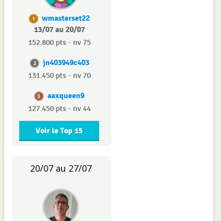
wmasterset22
1
13/07 au 20/07
152.800 pts - nv 75
jn403949c403
2
131.450 pts - nv 70
aaxqueen9
3
127.450 pts - nv 44
Voir le Top 15
20/07 au 27/07