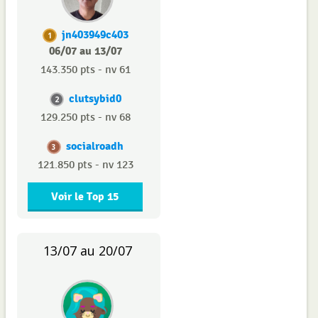
jn403949c403
1
06/07 au 13/07
143.350 pts - nv 61
clutsybid0
2
129.250 pts - nv 68
socialroadh
3
121.850 pts - nv 123
Voir le Top 15
13/07 au 20/07