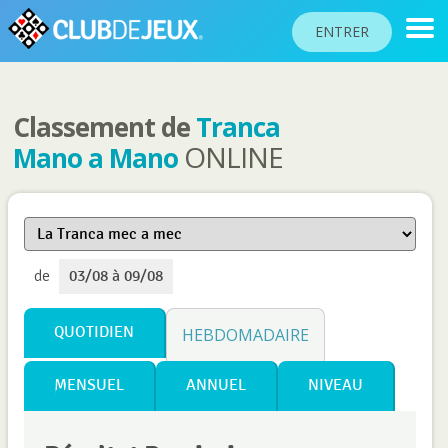
ENTRER
Classement de
Tranca
CLASSEMENTS
ONLINE
Mano a Mano
TOURNOIS
COMMUNAUTÉ
AIDE
de
03/08 à 09/08
PASSEPORT
!
JOUER
QUOTIDIEN
HEBDOMADAIRE
MENSUEL
ANNUEL
NIVEAU
Langue du site