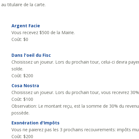
u titulaire de la carte.
Argent Facie
Vous recevez $500 de la Mairie.
Coût: $0
Dans l'oeil du Fisc
Choisissez un joueur. Lors du prochain tour, celui-ci devra pa
solde.
Coût: $200
Cosa Nostra
Choisissez un joueur. Lors du prochain tour, vous recevrez 30% d
Coût: $100
Observation: Le montant reçu, est la somme de 30% du revenu 
possède.
Exonération d'Impôts
Vous ne paierez pas les 3 prochains recouvrements: impôts mun
Coût: $200