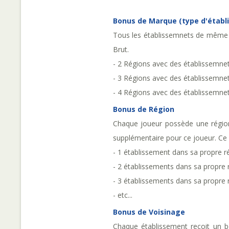
Bonus de Marque (type d'établ
Tous les établissemnets de même t
Brut.
- 2 Régions avec des établissemn
- 3 Régions avec des établissemn
- 4 Régions avec des établissemn
Bonus de Région
Chaque joueur possède une région
supplémentaire pour ce joueur. Ce 
- 1 établissement dans sa propre 
- 2 établissements dans sa propre
- 3 établissements dans sa propre
- etc...
Bonus de Voisinage
Chaque établissement reçoit un b