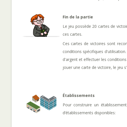
Fin de la partie
Le jeu possède 20 cartes de victoir
ces cartes.
Ces cartes de victoires sont recon
conditions spécifiques d'utilisation
d'argent et effectuer les conditions
jouer une carte de victoire, le jeu s
Établissements
Pour construire un établissement,
d’établissements disponibles: