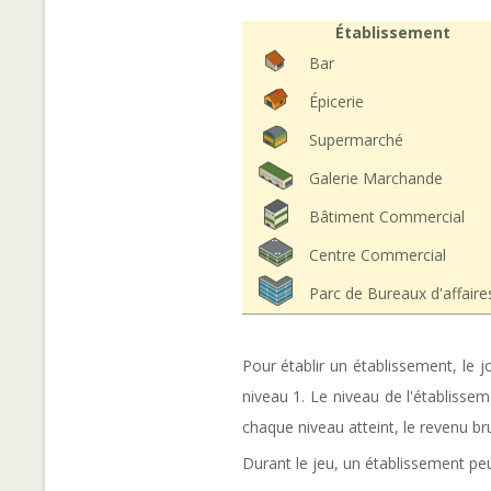
Établissement
Bar
Épicerie
Supermarché
Galerie Marchande
Bâtiment Commercial
Centre Commercial
Parc de Bureaux d'affaire
Pour établir un établissement, le j
niveau 1. Le niveau de l'établisse
chaque niveau atteint, le revenu 
Durant le jeu, un établissement pe