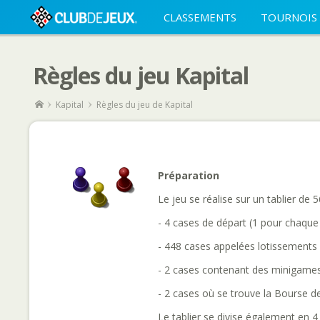
CLASSEMENTS
TOURNOIS
Règles du jeu Kapital
Kapital
Règles du jeu de Kapital
Préparation
Le jeu se réalise sur un tablier de
- 4 cases de départ (1 pour chaque
- 448 cases appelées lotissements
- 2 cases contenant des minigames 
- 2 cases où se trouve la Bourse d
Le tablier se divise également en 4