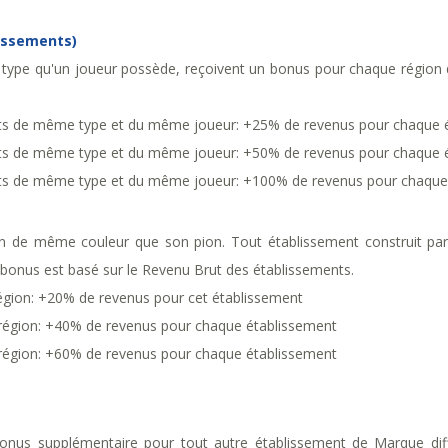
issements)
ype qu'un joueur possède, reçoivent un bonus pour chaque région di
ets de même type et du même joueur: +25% de revenus pour chaque 
ets de même type et du même joueur: +50% de revenus pour chaque 
ets de même type et du même joueur: +100% de revenus pour chaque
 de même couleur que son pion. Tout établissement construit par
bonus est basé sur le Revenu Brut des établissements.
région: +20% de revenus pour cet établissement
 région: +40% de revenus pour chaque établissement
 région: +60% de revenus pour chaque établissement
onus supplémentaire pour tout autre établissement de Marque diff