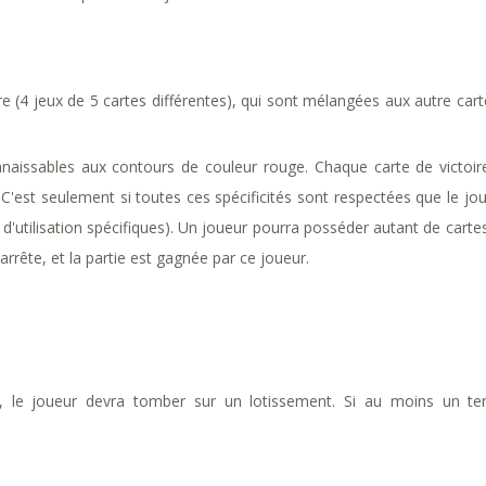
e (4 jeux de 5 cartes différentes), qui sont mélangées aux autre cart
naissables aux contours de couleur rouge. Chaque carte de victoire 
. C'est seulement si toutes ces spécificités sont respectées que le jou
 d'utilisation spécifiques). Un joueur pourra posséder autant de cartes
'arrête, et la partie est gagnée par ce joueur.
 le joueur devra tomber sur un lotissement. Si au moins un terrai