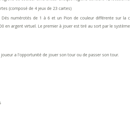
artes (composé de 4 jeux de 23 cartes)
és numérotés de 1 à 6 et un Pion de couleur différente sur la c
0 en argent virtuel. Le premier à jouer est tiré au sort par le système
joueur a l'opportunité de jouer son tour ou de passer son tour.
s