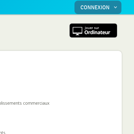
CONNEXION
tablissements commerciaux
nts.