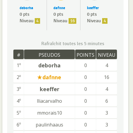
deborha
dafnne
keeffer
0 pts
0 pts
0 pts
Niveau
4
Niveau
16
Niveau
4
Rafraîchit toutes les 5 minutes
#
PSEUDOS
POINTS
NIVEAU
deborha
1º
0
4
dafnne
2º
0
16
keeffer
3º
0
4
4º
lliacarvalho
0
6
5º
mmorais10
0
3
6º
paulinhaaus
0
3