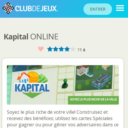
ENTRER
ONLINE
Kapital
CLASSEMENTS
TOURNOIS
Favoris
1
2
3
4
5
19
COMMUNAUTÉ
AIDE
PASSEPORT
!
JOUER
Soyez le plus riche de votre ville! Construisez et
Langue du site
recevez des bénéfices; utilisez les cartes Spéciales
pour gagner ou pour gêner vos adversaires dans ce