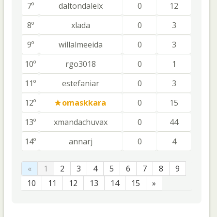
7º
daltondaleix
0
12
8º
xlada
0
3
9º
willalmeeida
0
3
10º
rgo3018
0
1
11º
estefaniar
0
3
12º
omaskkara
0
15
13º
xmandachuvax
0
44
14º
annarj
0
4
«
1
2
3
4
5
6
7
8
9
10
11
12
13
14
15
»