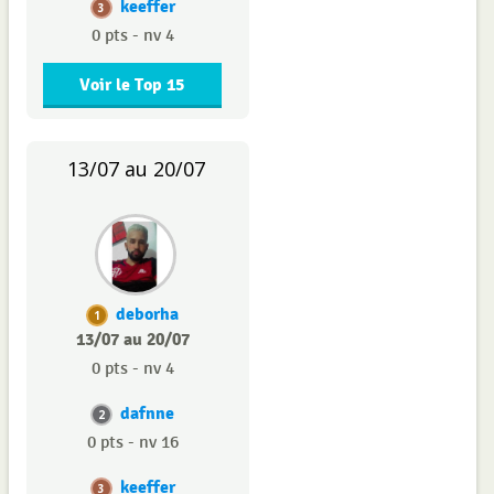
keeffer
3
0 pts - nv 4
Voir le Top 15
13/07 au 20/07
deborha
1
13/07 au 20/07
0 pts - nv 4
dafnne
2
0 pts - nv 16
keeffer
3