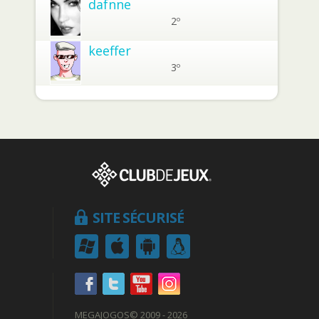
dafnne
2º
keeffer
3º
SITE SÉCURISÉ
MEGAJOGOS
© 2009 - 2026