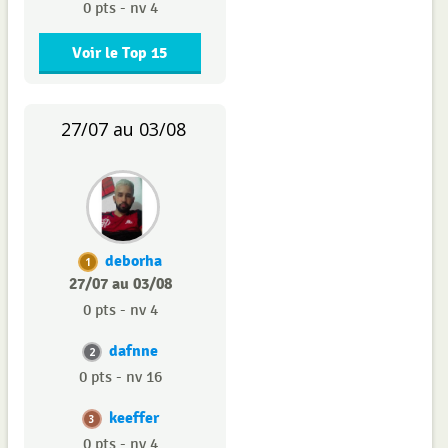
0 pts - nv 4
Voir le Top 15
27/07 au 03/08
deborha
1
27/07 au 03/08
0 pts - nv 4
dafnne
2
0 pts - nv 16
keeffer
3
0 pts - nv 4