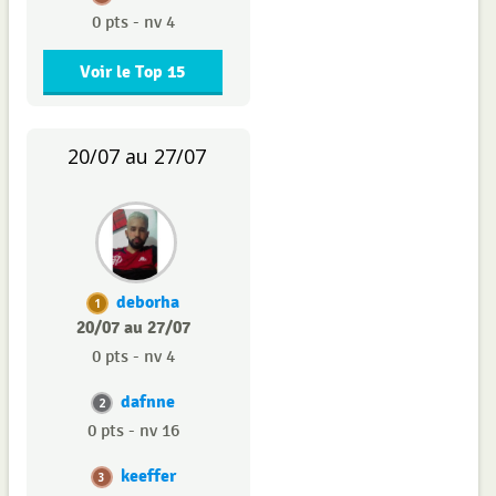
0 pts - nv 4
Voir le Top 15
20/07 au 27/07
deborha
1
20/07 au 27/07
0 pts - nv 4
dafnne
2
0 pts - nv 16
keeffer
3