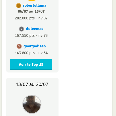
robertollama
1
06/07 au 13/07
282.000 pts - nv 87
dulcemas
2
167.550 pts - nv 73
georgediasb
3
143.800 pts - nv 34
Voir le Top 15
13/07 au 20/07