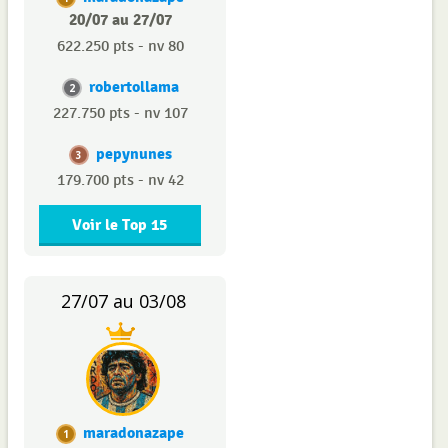
20/07 au 27/07
622.250 pts - nv 80
robertollama
2
227.750 pts - nv 107
pepynunes
3
179.700 pts - nv 42
Voir le Top 15
27/07 au 03/08
maradonazape
1