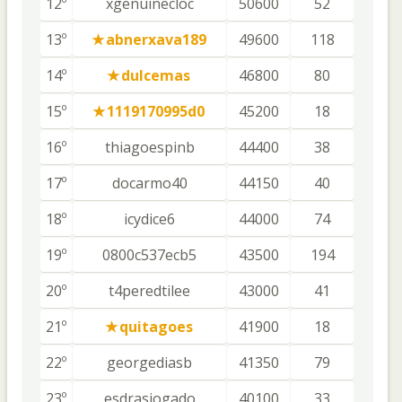
12º
xgenuinecloc
50600
52
13º
abnerxava189
49600
118
14º
dulcemas
46800
80
15º
1119170995d0
45200
18
16º
thiagoespinb
44400
38
17º
docarmo40
44150
40
18º
icydice6
44000
74
19º
0800c537ecb5
43500
194
20º
t4peredtilee
43000
41
21º
quitagoes
41900
18
22º
georgediasb
41350
79
23º
esdrasjogado
40100
33