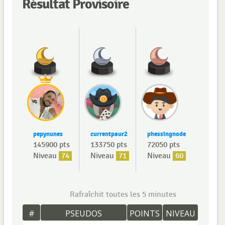
Résultat Provisoire
pepynunes
currentpaur2
phessingnode
145900 pts
133750 pts
72050 pts
Niveau
74
Niveau
71
Niveau
60
Rafraîchit toutes les 5 minutes
#
PSEUDOS
POINTS
NIVEAU