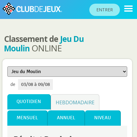
ENTRER
Classement de
Jeu Du
CLASSEMENTS
ONLINE
Moulin
TOURNOIS
COMMUNAUTÉ
AIDE
de
03/08 à 09/08
PASSEPORT
JOUER
QUOTIDIEN
HEBDOMADAIRE
MENSUEL
ANNUEL
NIVEAU
Langue du site