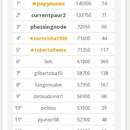
pepynunes
1º
145900
74
currentpaur2
2º
133750
71
phessingnode
3º
72050
60
4º
norminha1930
71600
44
5º
robertollama
71350
117
6º
lieh
61800
360
7º
gilbertoba10
58700
138
8º
luisgoncalve
57350
161
9º
dirceudomin1
56900
68
10º
picliiiss
53500
39
11º
pjunior08
52300
48