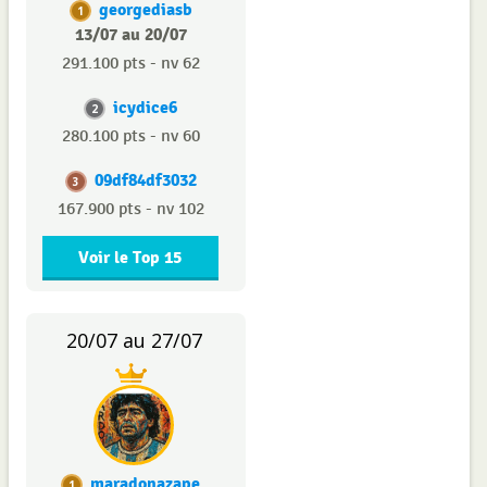
georgediasb
1
13/07 au 20/07
291.100 pts - nv 62
icydice6
2
280.100 pts - nv 60
09df84df3032
3
167.900 pts - nv 102
Voir le Top 15
20/07 au 27/07
maradonazape
1