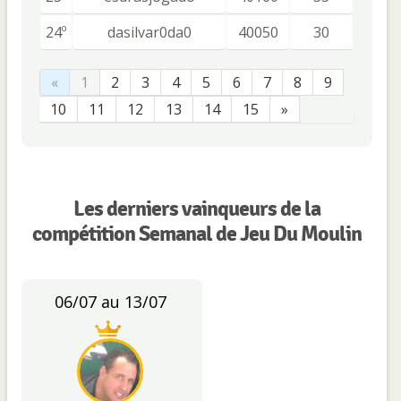
24º
dasilvar0da0
40050
30
«
1
2
3
4
5
6
7
8
9
10
11
12
13
14
15
»
Les derniers vainqueurs de la
compétition Semanal de Jeu Du Moulin
06/07 au 13/07