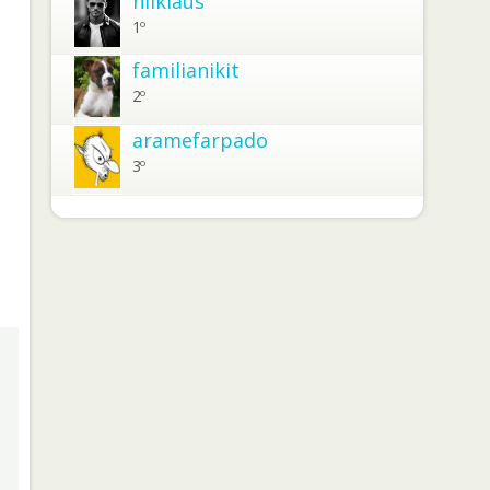
niiklaus
1º
familianikit
2º
aramefarpado
3º