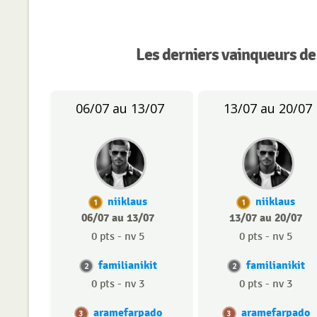
Les derniers vainqueurs de
06/07 au 13/07
13/07 au 20/07
niiklaus
niiklaus
1
1
06/07 au 13/07
13/07 au 20/07
0 pts - nv 5
0 pts - nv 5
familianikit
familianikit
2
2
0 pts - nv 3
0 pts - nv 3
aramefarpado
aramefarpado
3
3