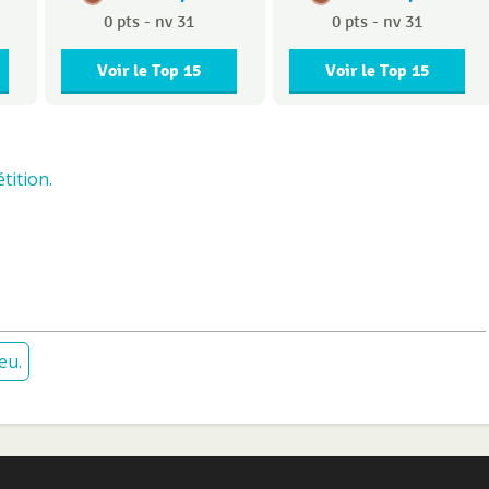
0 pts - nv 31
0 pts - nv 31
Voir le Top 15
Voir le Top 15
tition.
eu.