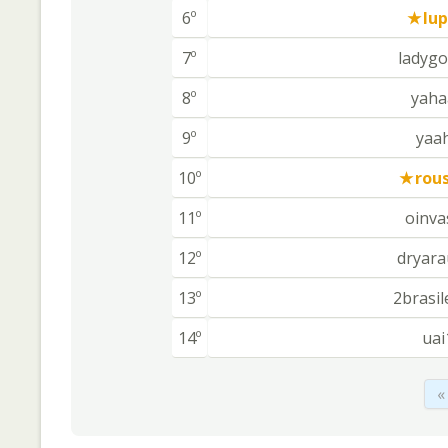
6º
lu
7º
ladygo
8º
yaha
9º
yaa
10º
rou
11º
oinva
12º
dryara
13º
2brasil
14º
uai
«