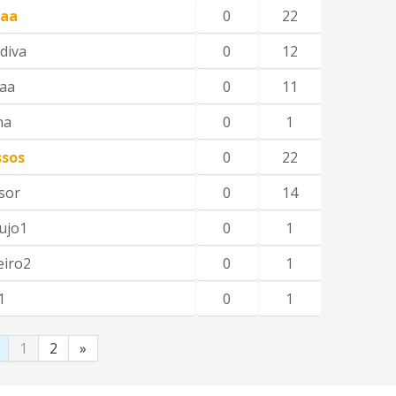
paa
0
22
diva
0
12
aa
0
11
ha
0
1
ssos
0
22
sor
0
14
ujo1
0
1
eiro2
0
1
1
0
1
1
2
»