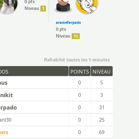
0 pts
Niveau
3
aramefarpado
0 pts
Niveau
31
Rafraîchit toutes les 5 minutes
DOS
POINTS
NIVEAU
aus
0
5
nikit
0
3
arpado
0
31
anl30
0
25
asrs
0
69