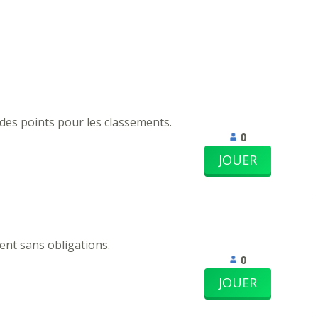
 des points pour les classements.
0
JOUER
nt sans obligations.
0
JOUER