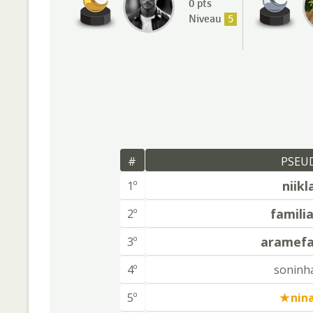
0 pts
Niveau
5
#
PSEU
niikl
1º
familia
2º
aramef
3º
4º
soninh
5º
nin