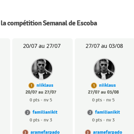
 la compétition Semanal de Escoba
20/07 au 27/07
27/07 au 03/08
niiklaus
niiklaus
1
1
20/07 au 27/07
27/07 au 03/08
0 pts - nv 5
0 pts - nv 5
familianikit
familianikit
2
2
0 pts - nv 3
0 pts - nv 3
aramefarpado
aramefarpado
3
3