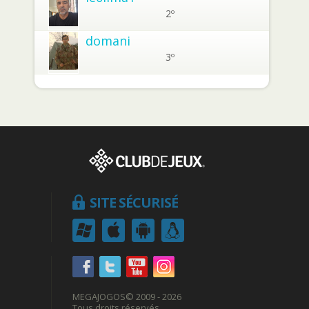
2º
domani
3º
SITE SÉCURISÉ
MEGAJOGOS
© 2009 - 2026
Tous droits réservés