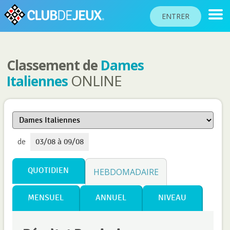
ENTRER
Classement de
Dames
CLASSEMENTS
ONLINE
Italiennes
TOURNOIS
COMMUNAUTÉ
AIDE
de
03/08 à 09/08
PASSEPORT
!
JOUER
QUOTIDIEN
HEBDOMADAIRE
MENSUEL
ANNUEL
NIVEAU
Langue du site