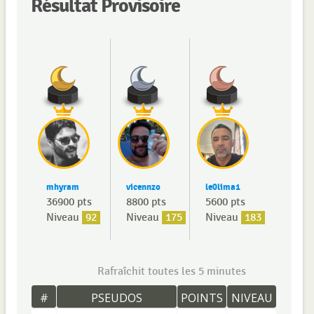
Résultat Provisoire
mhyram
vicennzo
le0lima1
36900 pts
8800 pts
5600 pts
Niveau
92
Niveau
175
Niveau
183
Rafraîchit toutes les 5 minutes
#
PSEUDOS
POINTS
NIVEAU