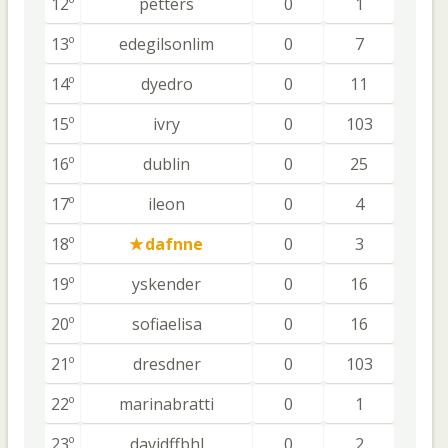
12º
petters
0
1
13º
edegilsonlim
0
7
14º
dyedro
0
11
15º
ivry
0
103
16º
dublin
0
25
17º
ileon
0
4
18º
dafnne
0
3
19º
yskender
0
16
20º
sofiaelisa
0
16
21º
dresdner
0
103
22º
marinabratti
0
1
23º
davidffbhl
0
2