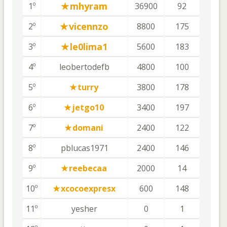
mhyram
1º
36900
92
vicennzo
2º
8800
175
le0lima1
3º
5600
183
4º
leobertodefb
4800
100
5º
turry
3800
178
6º
jetgo10
3400
197
7º
domani
2400
122
8º
pblucas1971
2400
146
9º
reebecaa
2000
14
10º
xcocoexpresx
600
148
11º
yesher
0
1