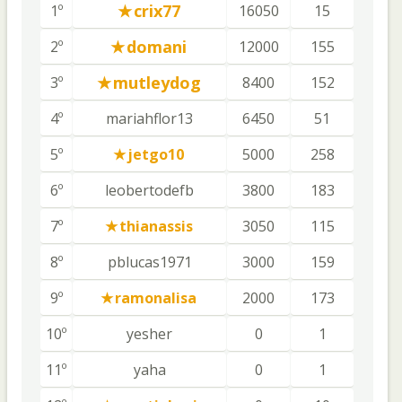
crix77
1º
16050
15
domani
2º
12000
155
mutleydog
3º
8400
152
4º
mariahflor13
6450
51
5º
jetgo10
5000
258
6º
leobertodefb
3800
183
7º
thianassis
3050
115
8º
pblucas1971
3000
159
9º
ramonalisa
2000
173
10º
yesher
0
1
11º
yaha
0
1