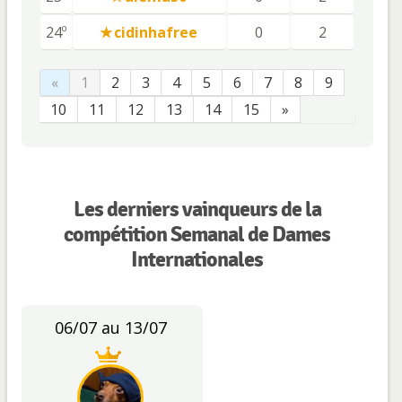
24º
cidinhafree
0
2
«
1
2
3
4
5
6
7
8
9
10
11
12
13
14
15
»
Les derniers vainqueurs de la
compétition Semanal de Dames
Internationales
06/07 au 13/07