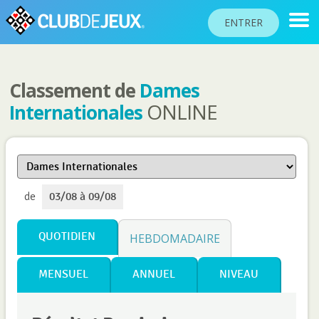
ENTRER
Classement de
Dames
CLASSEMENTS
ONLINE
Internationales
TOURNOIS
COMMUNAUTÉ
AIDE
de
03/08 à 09/08
PASSEPORT
!
JOUER
QUOTIDIEN
HEBDOMADAIRE
MENSUEL
ANNUEL
NIVEAU
Langue du site