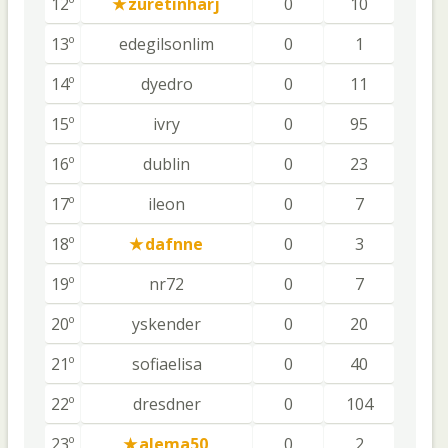
12º
zuretinharj
0
10
13º
edegilsonlim
0
1
14º
dyedro
0
11
15º
ivry
0
95
16º
dublin
0
23
17º
ileon
0
7
18º
dafnne
0
3
19º
nr72
0
7
20º
yskender
0
20
21º
sofiaelisa
0
40
22º
dresdner
0
104
23º
alema50
0
2