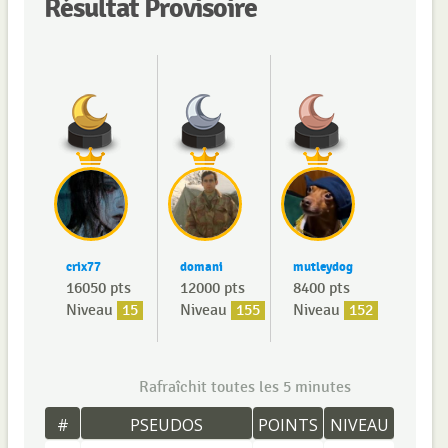
Résultat Provisoire
crix77
domani
mutleydog
16050 pts
12000 pts
8400 pts
Niveau
15
Niveau
155
Niveau
152
Rafraîchit toutes les 5 minutes
#
PSEUDOS
POINTS
NIVEAU