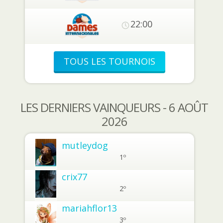
22:00
TOUS LES TOURNOIS
LES DERNIERS VAINQUEURS - 6 AOÛT
2026
mutleydog
1º
crix77
2º
mariahflor13
3º