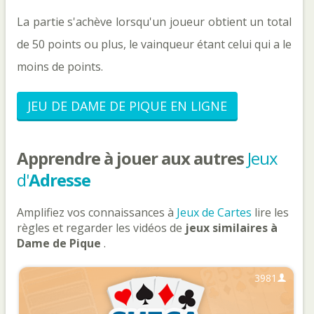
La partie s'achève lorsqu'un joueur obtient un total
de 50 points ou plus, le vainqueur étant celui qui a le
moins de points.
JEU DE DAME DE PIQUE EN LIGNE
Apprendre à jouer aux autres
Jeux
d'
Adresse
Amplifiez vos connaissances à
Jeux de Cartes
lire les
règles et regarder les vidéos de
jeux similaires à
Dame de Pique
.
3981