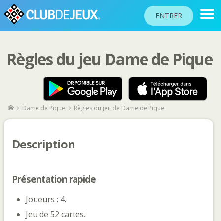
ENTRER
Règles du jeu Dame de Pique
CLASSEMENTS
TOURNOIS
COMMUNAUTÉ
Dame de Pique
Règles du jeu de Dame de Pique
AIDE
PASSEPORT
Description
!
JOUER
Présentation rapide
Langue du site
Joueurs : 4.
Jeu de 52 cartes.