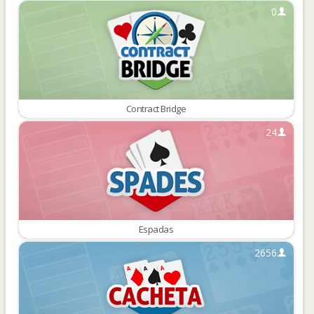
0
Contract Bridge
24
Espadas
2656