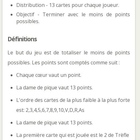
Distribution - 13 cartes pour chaque joueur.
Objectif - Terminer avec le moins de points
possibles.
Définitions
Le but du jeu est de totaliser le moins de points
possibles. Les points sont comptés comme suit :
Chaque cœur vaut un point.
La dame de pique vaut 13 points.
L'ordre des cartes de la plus faible à la plus forte
est: 2,3,4,5,6,7,8,9,10,V,D,R,As
La dame de pique vaut 13 points.
La première carte qui est jouée est le 2 de Trèfle