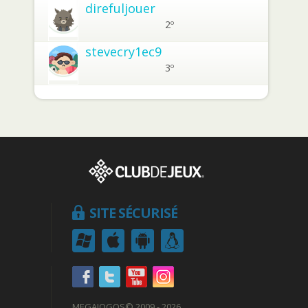
direfuljouer
2º
stevecry1ec9
3º
SITE SÉCURISÉ
MEGAJOGOS
© 2009 - 2026