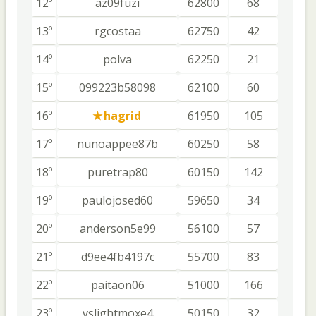
12º
az09fuzi
62800
68
13º
rgcostaa
62750
42
14º
polva
62250
21
15º
099223b58098
62100
60
16º
hagrid
61950
105
17º
nunoappee87b
60250
58
18º
puretrap80
60150
142
19º
paulojosed60
59650
34
20º
anderson5e99
56100
57
21º
d9ee4fb4197c
55700
83
22º
paitaon06
51000
166
23º
vslightmoxe4
50150
32