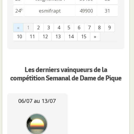
24º
esmifrapt
49900
31
«
1
2
3
4
5
6
7
8
9
10
11
12
13
14
15
»
Les derniers vainqueurs de la
compétition Semanal de Dame de Pique
06/07 au 13/07