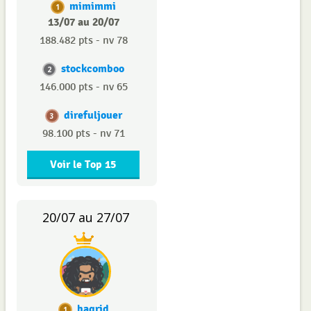
mimimmi
1
13/07 au 20/07
188.482 pts - nv 78
stockcomboo
2
146.000 pts - nv 65
direfuljouer
3
98.100 pts - nv 71
Voir le Top 15
20/07 au 27/07
hagrid
1