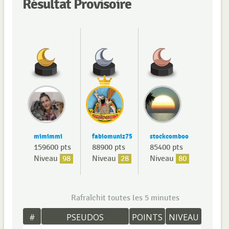
Résultat Provisoire
mimimmi
fabiomuniz75
stockcomboo
159600 pts
88900 pts
85400 pts
Niveau
98
Niveau
28
Niveau
80
Rafraîchit toutes les 5 minutes
#
PSEUDOS
POINTS
NIVEAU