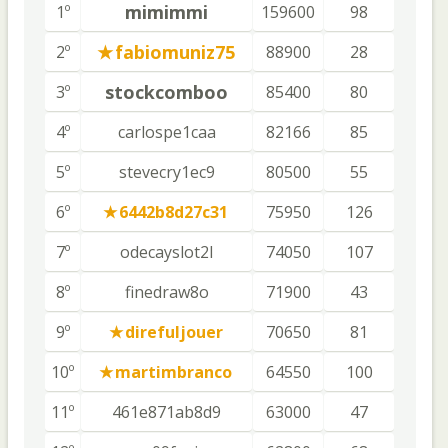
mimimmi
1º
159600
98
fabiomuniz75
2º
88900
28
stockcomboo
3º
85400
80
4º
carlospe1caa
82166
85
5º
stevecry1ec9
80500
55
6º
6442b8d27c31
75950
126
7º
odecayslot2l
74050
107
8º
finedraw8o
71900
43
9º
direfuljouer
70650
81
10º
martimbranco
64550
100
11º
461e871ab8d9
63000
47