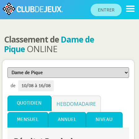
ENTRER
Classement de
Dame de
CLASSEMENTS
ONLINE
Pique
TOURNOIS
COMMUNAUTÉ
AIDE
de
10/08 à 16/08
PASSEPORT
!
JOUER
QUOTIDIEN
HEBDOMADAIRE
MENSUEL
ANNUEL
NIVEAU
Langue du site