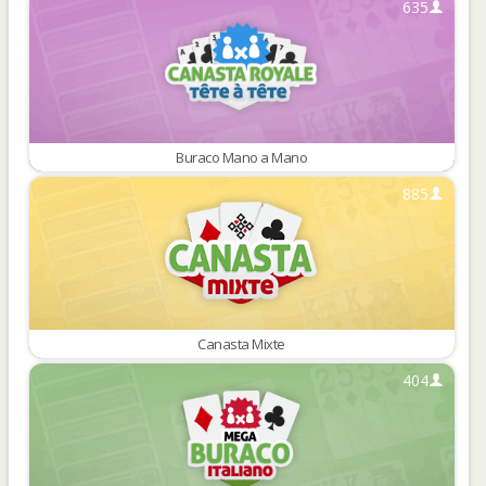
635
Buraco Mano a Mano
885
Canasta Mixte
404