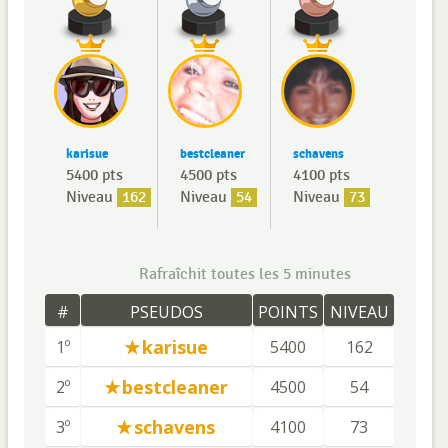
karisue
bestcleaner
schavens
5400 pts
4500 pts
4100 pts
Niveau
162
Niveau
54
Niveau
73
Rafraîchit toutes les 5 minutes
#
PSEUDOS
POINTS
NIVEAU
karisue
1º
5400
162
bestcleaner
2º
4500
54
schavens
3º
4100
73