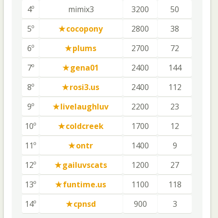
4º
mimix3
3200
50
5º
cocopony
2800
38
6º
plums
2700
72
7º
gena01
2400
144
8º
rosi3.us
2400
112
9º
livelaughluv
2200
23
10º
coldcreek
1700
12
11º
ontr
1400
9
12º
gailuvscats
1200
27
13º
funtime.us
1100
118
14º
cpnsd
900
3