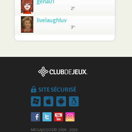
gena01
2º
livelaughluv
3º
SITE SÉCURISÉ
MEGAJOGOS
© 2009 - 2026