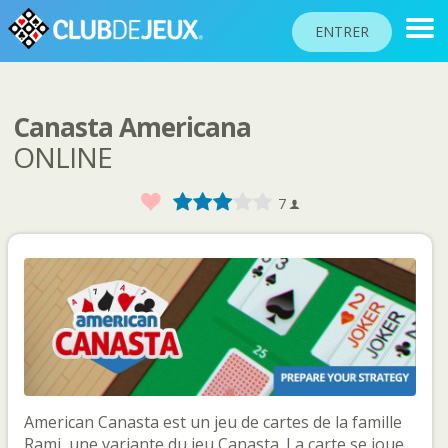
ENTRER
Canasta Americana
CLASSEMENTS
ONLINE
TOURNOIS
Favoris
1
2
3
4
5
7
COMMUNAUTÉ
AIDE
PASSEPORT
!
JOUER
Langue du site
American Canasta est un jeu de cartes de la famille
Rami, une variante du jeu Canasta. La carte se joue