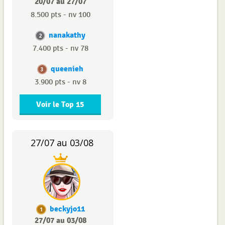
20/07 au 27/07
8.500 pts - nv 100
nanakathy
2
7.400 pts - nv 78
queenieh
3
3.900 pts - nv 8
Voir le Top 15
27/07 au 03/08
beckyjo11
1
27/07 au 03/08