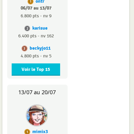
ontr
1
06/07 au 13/07
6.800 pts - nv 9
karisue
2
6.400 pts - nv 162
beckyjo11
3
4.800 pts - nv 5
Voir le Top 15
13/07 au 20/07
mimix3
1