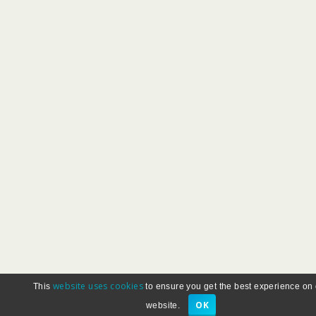
website uses cookies
This
to ensure you get the best experience on
OK
website.