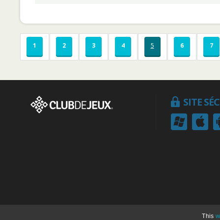
1
2
3
4
5
6
7
SITE SÉ
w
This