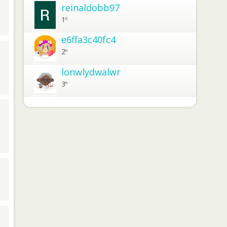
reinaldobb97
1º
e6ffa3c40fc4
2º
lonwlydwalwr
3º