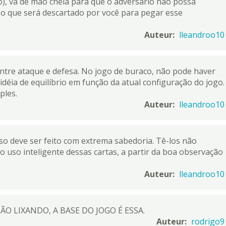
), vá de mão cheia para que o adversário não possa
a o que será descartado por você para pegar esse
Auteur:
lleandroo10
ntre ataque e defesa. No jogo de buraco, não pode haver
idéia de equilíbrio em função da atual configuração do jogo.
ples.
Auteur:
lleandroo10
uso deve ser feito com extrema sabedoria. Tê-los não
te o uso inteligente dessas cartas, a partir da boa observação
Auteur:
lleandroo10
O LIXANDO, A BASE DO JOGO É ESSA.
Auteur:
rodrigo9