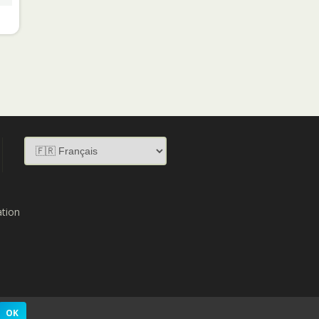
ation
OK