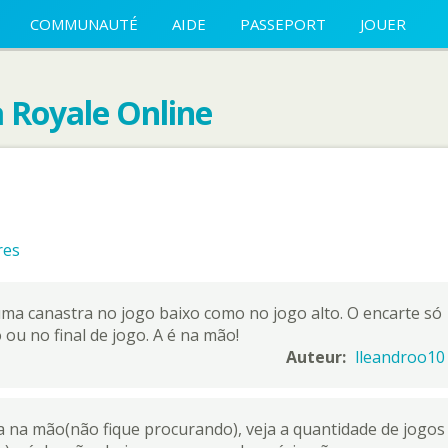
COMMUNAUTÉ
AIDE
PASSEPORT
JOUER
 Royale Online
res
 uma canastra no jogo baixo como no jogo alto. O encarte só
 ou no final de jogo. A é na mão!
Auteur:
lleandroo10
a na mão(não fique procurando), veja a quantidade de jogos