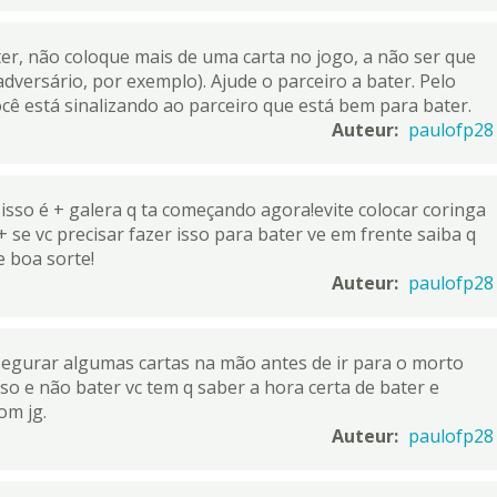
er, não coloque mais de uma carta no jogo, a não ser que
adversário, por exemplo). Ajude o parceiro a bater. Pelo
cê está sinalizando ao parceiro que está bem para bater.
Auteur:
paulofp28
 isso é + galera q ta começando agora!evite colocar coringa
r + se vc precisar fazer isso para bater ve em frente saiba q
e boa sorte!
Auteur:
paulofp28
segurar algumas cartas na mão antes de ir para o morto
so e não bater vc tem q saber a hora certa de bater e
om jg.
Auteur:
paulofp28