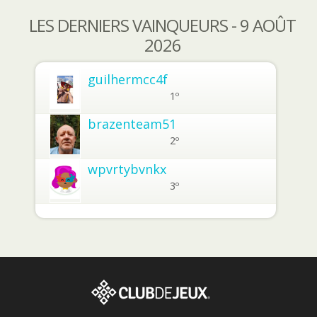
LES DERNIERS VAINQUEURS - 9 AOÛT
2026
guilhermcc4f
1º
brazenteam51
2º
wpvrtybvnkx
3º