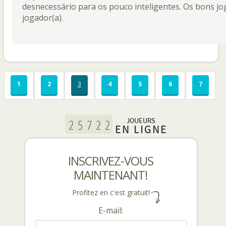
desnecessário para os pouco inteligentes. Os bons j
jogador(a).
1
2
3
4
5
6
7
JOUEURS
EN LIGNE
INSCRIVEZ-VOUS
MAINTENANT!
Profitez en c'est gratuit!
E-mail: