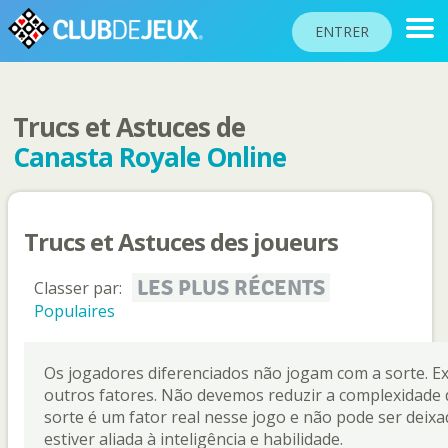
ENTRER
Trucs et Astuces de
CLASSEMENTS
Canasta Royale Online
TOURNOIS
COMMUNAUTÉ
Trucs et Astuces des joueurs
AIDE
PASSEPORT
LES PLUS RÉCENTS
Classer par:
!
Populaires
JOUER
Os jogadores diferenciados não jogam com a sorte. E
outros fatores. Não devemos reduzir a complexidade 
Langue du site
sorte é um fator real nesse jogo e não pode ser deixad
estiver aliada à inteligência e habilidade.