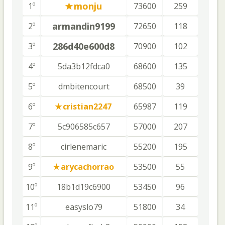
monju
1º
73600
259
armandin9199
2º
72650
118
286d40e600d8
3º
70900
102
4º
5da3b12fdca0
68600
135
5º
dmbitencourt
68500
39
6º
cristian2247
65987
119
7º
5c906585c657
57000
207
8º
cirlenemaric
55200
195
9º
arycachorrao
53500
55
10º
18b1d19c6900
53450
96
11º
easyslo79
51800
34