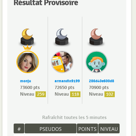
Résultat Provisoire
monju
armandin9199
286d40e600d8
73600 pts
72650 pts
70900 pts
Niveau
259
Niveau
118
Niveau
102
Rafraîchit toutes les 5 minutes
#
PSEUDOS
POINTS
NIVEAU