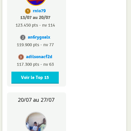
rnio79
1
13/07 au 20/07
123.450 pts - nv 114
an6rygoalx
2
119.900 pts - nv 77
adilsonacf2d
3
117.300 pts - nv 63
Voir le Top 15
20/07 au 27/07