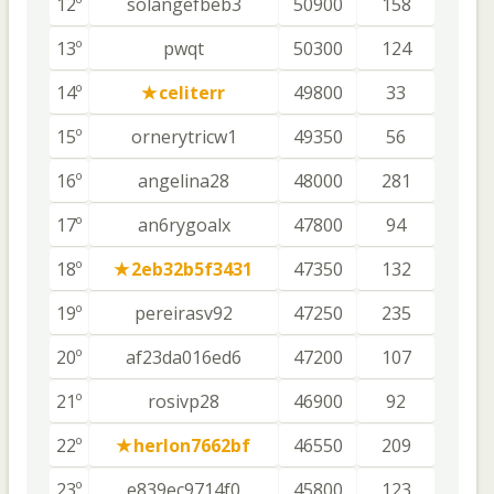
12º
solangefbeb3
50900
158
13º
pwqt
50300
124
14º
celiterr
49800
33
15º
ornerytricw1
49350
56
16º
angelina28
48000
281
17º
an6rygoalx
47800
94
18º
2eb32b5f3431
47350
132
19º
pereirasv92
47250
235
20º
af23da016ed6
47200
107
21º
rosivp28
46900
92
22º
herlon7662bf
46550
209
23º
e839ec9714f0
45800
123