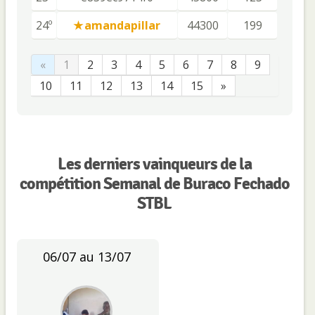
24º
amandapillar
44300
199
«
1
2
3
4
5
6
7
8
9
10
11
12
13
14
15
»
Les derniers vainqueurs de la
compétition Semanal de Buraco Fechado
STBL
06/07 au 13/07