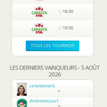
16:30
19:30
TOUS LES TOURNOIS
LES DERNIERS VAINQUEURS - 5 AOÛT
2026
cirlenemaric
1º
dmbitencourt
2º