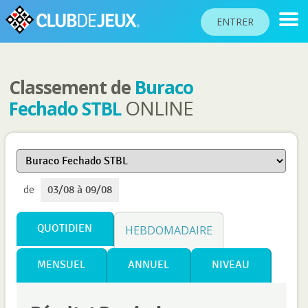
ENTRER
Classement de
Buraco
CLASSEMENTS
ONLINE
Fechado STBL
TOURNOIS
COMMUNAUTÉ
AIDE
de
03/08 à 09/08
PASSEPORT
!
JOUER
QUOTIDIEN
HEBDOMADAIRE
MENSUEL
ANNUEL
NIVEAU
Langue du site