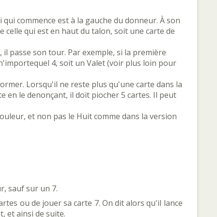
lui qui commence est à la gauche du donneur. À son
de celle qui est en haut du talon, soit une carte de
 il passe son tour. Par exemple, si la première
n'importequel 4, soit un Valet (voir plus loin pour
ormer. Lorsqu'il ne reste plus qu'une carte dans la
e en le denonçant, il doit piocher 5 cartes. Il peut
couleur, et non pas le Huit comme dans la version
r, sauf sur un 7.
rtes ou de jouer sa carte 7. On dit alors qu'il lance
 et ainsi de suite.