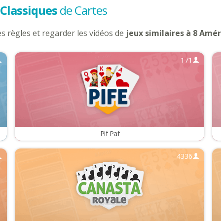
Classiques
de Cartes
les règles et regarder les vidéos de
jeux similaires à 8 Amé
171
Pif Paf
4336