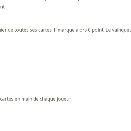
ant
r de toutes ses cartes. Il marque alors 0 point. Le vainqueu
s cartes en main de chaque joueur.