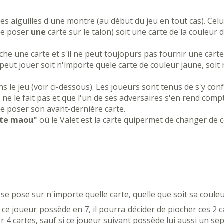
es aiguilles d'une montre (au début du jeu en tout cas). Ce
 de poser
une
carte sur le talon) soit une carte de la couleur 
che une carte et s'il ne peut toujopurs pas fournir une carte,
peut jouer soit n'importe quele carte de couleur jaune, soit 
le jeu (voir ci-dessous). Les joueurs sont tenus de s'y conf
il ne le fait pas et que l'un de ses adversaires s'en rend compt
de poser son avant-dernière carte.
rte maou"
où le Valet est la carte quipermet de changer de 
se pose sur n'importe quelle carte, quelle que soit sa couleu
i ce joueur possède en 7, il pourra décider de piocher ces 2 ca
 4 cartes, sauf si ce joueur suivant possède lui aussi un sept,