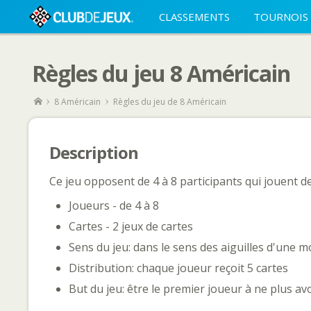
CLASSEMENTS
TOURNOIS
Règles du jeu 8 Américain
8 Américain
Règles du jeu de 8 Américain
Description
Ce jeu opposent de 4 à 8 participants qui jouent de
Joueurs - de 4 à 8
Cartes - 2 jeux de cartes
Sens du jeu: dans le sens des aiguilles d'une m
Distribution: chaque joueur reçoit 5 cartes
But du jeu: être le premier joueur à ne plus av