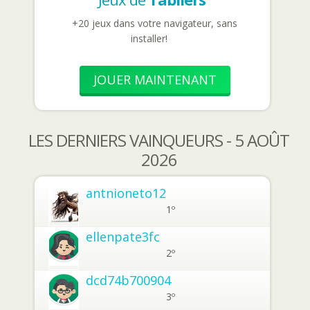
+20 jeux dans votre navigateur, sans
installer!
JOUER MAINTENANT
LES DERNIERS VAINQUEURS - 5 AOÛT
2026
antnioneto12
1º
ellenpate3fc
2º
dcd74b700904
3º