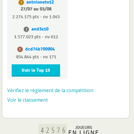
antnioneto12
1
27/07 au 03/08
2.274.175 pts - nv 1.045
and3s10
2
1.577.023 pts - nv 612
dcd74b700904
3
954.844 pts - nv 171
Voir le Top 15
Vérifiez le règlement de la compétition
Voir le classement
JOUEURS
EN LIGNE