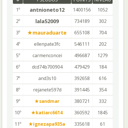
antnioneto12
1º
1400156
1052
lala52009
2º
734189
302
mauraduarte
3º
655108
704
4º
ellenpate3fc
546111
202
5º
carmenconcei
496687
1279
6º
dcd74b700904
479429
184
7º
and3s10
392658
616
8º
rejanete597d
391445
354
9º
sandmar
380721
332
10º
katiarc6614
360592
1845
11º
ignezapa935a
335618
61