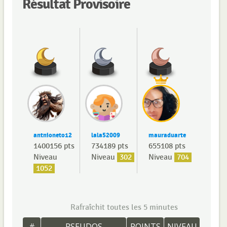
Résultat Provisoire
antnioneto12
lala52009
mauraduarte
1400156 pts
734189 pts
655108 pts
Niveau
Niveau
302
Niveau
704
1052
Rafraîchit toutes les 5 minutes
#
PSEUDOS
POINTS
NIVEAU