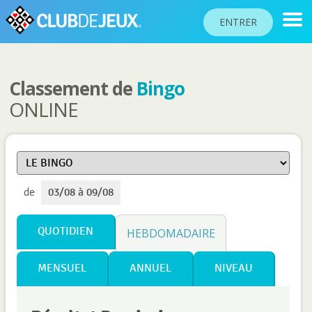
ENTRER
Classement de
Bingo
CLASSEMENTS
ONLINE
TOURNOIS
COMMUNAUTÉ
AIDE
de
03/08 à 09/08
PASSEPORT
!
JOUER
QUOTIDIEN
HEBDOMADAIRE
MENSUEL
ANNUEL
NIVEAU
Langue du site