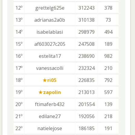
12º
grettelg625e
312243
378
13º
adrianas2a0b
310138
73
14º
isabelablasi
298979
494
15º
af603027c205
247508
189
16º
estelita17
238690
982
17º
vanessacolli
232324
210
18º
ri05
226835
792
19º
zapolin
213013
597
20º
ftimaferb432
201554
139
21º
edilane27
192056
218
22º
natielejose
186185
191