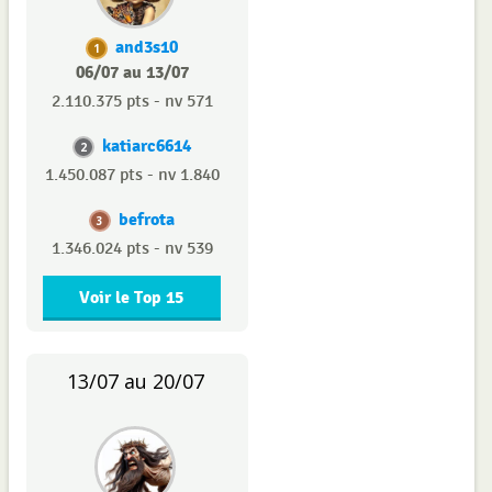
and3s10
1
06/07 au 13/07
2.110.375 pts - nv 571
katiarc6614
2
1.450.087 pts - nv 1.840
befrota
3
1.346.024 pts - nv 539
Voir le Top 15
13/07 au 20/07