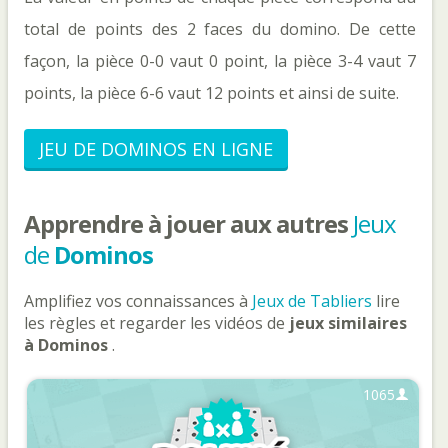
total de points des 2 faces du domino. De cette
façon, la pièce 0-0 vaut 0 point, la pièce 3-4 vaut 7
points, la pièce 6-6 vaut 12 points et ainsi de suite.
JEU DE DOMINOS EN LIGNE
Apprendre à jouer aux autres
Jeux
de
Dominos
Amplifiez vos connaissances à
Jeux de Tabliers
lire
les règles et regarder les vidéos de
jeux similaires
à Dominos
.
1065