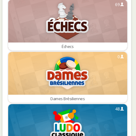
69
Échecs
0
Dames Brésiliennes
48