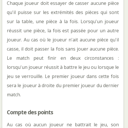
Chaque joueur doit essayer de casser aucune pièce
qu'il puisse sur les extrémités des pièces qui sont
sur la table, une pièce à la fois. Lorsqu'un joueur
réussit une pièce, la fois est passée pour un autre
joueur. Au cas où le joueur n'ait aucune pièce qu'il
casse, il doit passer la fois sans jouer aucune pièce.
Le match peut finir en deux circonstances :
lorsqu'un joueur réussit à battre le jeu ou lorsque le
jeu se verrouille. Le premier joueur dans cette fois
sera le joueur à droite du premier joueur du dernier
match.
Compte des points
Au cas où aucun joueur ne battrait le jeu, son