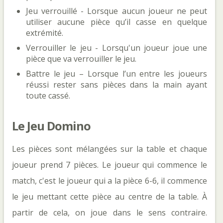
Jeu verrouillé - Lorsque aucun joueur ne peut
utiliser aucune pièce qu’il casse en quelque
extrémité.
Verrouiller le jeu - Lorsqu'un joueur joue une
pièce que va verrouiller le jeu.
Battre le jeu – Lorsque l’un entre les joueurs
réussi rester sans pièces dans la main ayant
toute cassé.
Le Jeu Domino
Les pièces sont mélangées sur la table et chaque
joueur prend 7 pièces. Le joueur qui commence le
match, c'est le joueur qui a la pièce 6-6, il commence
le jeu mettant cette pièce au centre de la table. À
partir de cela, on joue dans le sens contraire.