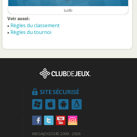
Ludo
Voir aussi:
Règles du classement
Règles du tournoi
SITE SÉCURISÉ
MEGAJOGOS
© 2009 - 2026