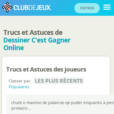
ENTRER
Trucs et Astuces de
CLASSEMENTS
Dessiner C'est Gagner
TOURNOIS
Online
COMMUNAUTÉ
AIDE
Trucs et Astuces des joueurs
PASSEPORT
!
LES PLUS RÉCENTS
Classer par:
JOUER
Populaires
Langue du site
chute o maximo de palavras qe puder enquanto a pes
primeiro ...