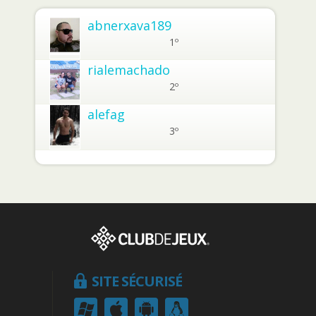
abnerxava189
1º
rialemachado
2º
alefag
3º
SITE SÉCURISÉ