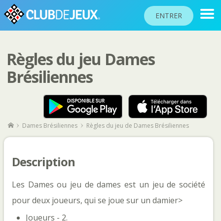
ENTRER
Règles du jeu Dames
CLASSEMENTS
Brésiliennes
TOURNOIS
COMMUNAUTÉ
AIDE
Dames Brésiliennes
Règles du jeu de Dames Brésiliennes
PASSEPORT
!
JOUER
Description
Les Dames ou jeu de dames est un jeu de société
Langue du site
pour deux joueurs, qui se joue sur un damier>
Joueurs - 2.