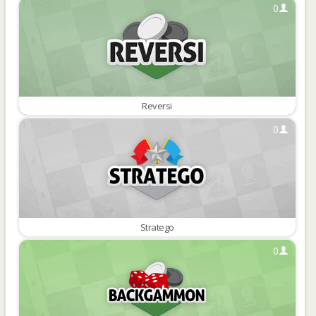
0
Reversi
0
Stratego
0