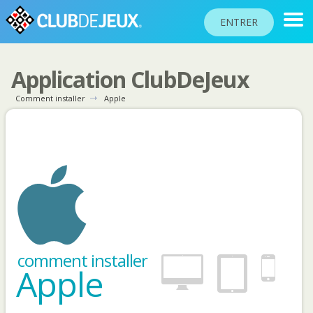
ENTRER
Application ClubDeJeux
CLASSEMENTS
Comment installer
Apple
TOURNOIS
COMMUNAUTÉ
AIDE
PASSEPORT
JOUER
comment installer
Apple
Langue du site