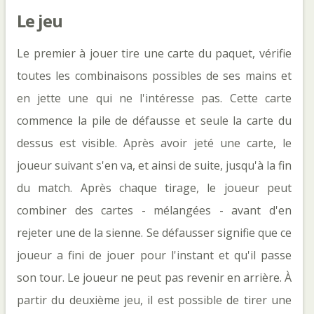
Le jeu
Le premier à jouer tire une carte du paquet, vérifie
toutes les combinaisons possibles de ses mains et
en jette une qui ne l'intéresse pas. Cette carte
commence la pile de défausse et seule la carte du
dessus est visible. Après avoir jeté une carte, le
joueur suivant s'en va, et ainsi de suite, jusqu'à la fin
du match. Après chaque tirage, le joueur peut
combiner des cartes - mélangées - avant d'en
rejeter une de la sienne. Se défausser signifie que ce
joueur a fini de jouer pour l'instant et qu'il passe
son tour. Le joueur ne peut pas revenir en arrière. À
partir du deuxième jeu, il est possible de tirer une