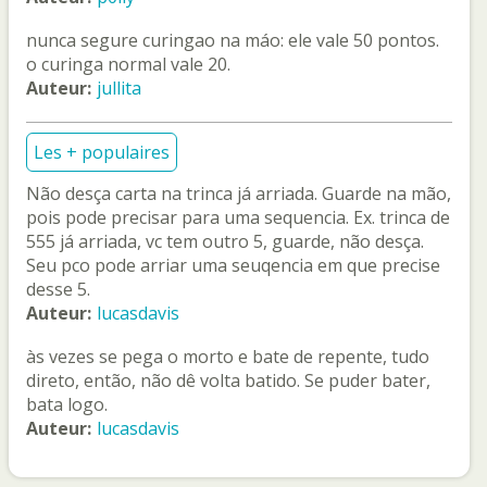
nunca segure curingao na máo: ele vale 50 pontos.
o curinga normal vale 20.
Auteur:
jullita
Les + populaires
Não desça carta na trinca já arriada. Guarde na mão,
pois pode precisar para uma sequencia. Ex. trinca de
555 já arriada, vc tem outro 5, guarde, não desça.
Seu pco pode arriar uma seuqencia em que precise
desse 5.
Auteur:
lucasdavis
às vezes se pega o morto e bate de repente, tudo
direto, então, não dê volta batido. Se puder bater,
bata logo.
Auteur:
lucasdavis