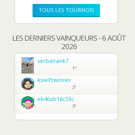
TOUS LES TOURNOIS
LES DERNIERS VAINQUEURS - 6 AOÛT
2026
verbalrank7
1º
kswiftwinner
2º
eb46ab16c55c
3º