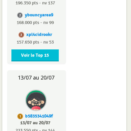
196.350 pts - nv 137
ybouncyarea9
2
168.000 pts - nv 99
xpl4cidrookr
3
157.650 pts - nv 53
Voir le Top 15
13/07 au 20/07
b5835341049f
1
13/07 au 20/07
223.550 pts - nv 144