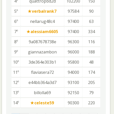
4º
quattropbd2d
102200
150
5º
verbalrank7
97584
90
6º
nellarug48c4
97400
63
7º
alessiam6605
97400
334
8º
9a087678738e
96300
116
9º
giannazambon
96000
188
10º
3de364e303b1
95800
48
11º
flaviasera72
94000
174
12º
e44bb364a3d7
93100
205
13º
billolla69
92150
79
14º
celeste59
90300
220