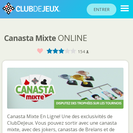
ENTRER
ONLINE
Canasta Mixte
CLASSEMENTS
TOURNOIS
Favoris
1
2
3
4
5
154
COMMUNAUTÉ
AIDE
PASSEPORT
!
JOUER
Canasta Mixte En Ligne! Une des exclusivités de
Langue du site
ClubDeJeux. Vous pouvez sortir avec une canasta
mixte, avec des jokers, canastas de Brelans et de