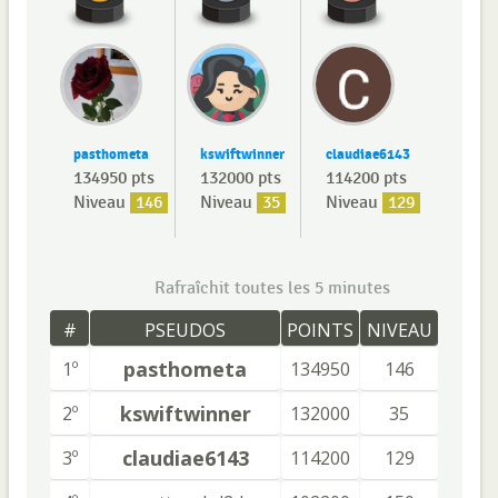
pasthometa
kswiftwinner
claudiae6143
134950 pts
132000 pts
114200 pts
Niveau
146
Niveau
35
Niveau
129
Rafraîchit toutes les 5 minutes
#
PSEUDOS
POINTS
NIVEAU
pasthometa
1º
134950
146
kswiftwinner
2º
132000
35
claudiae6143
3º
114200
129