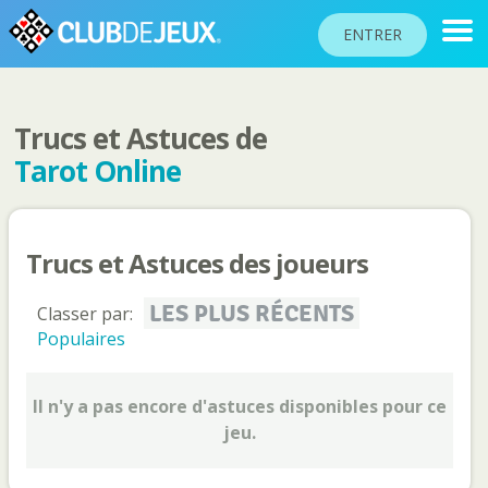
ENTRER
Trucs et Astuces de
CLASSEMENTS
Tarot Online
TOURNOIS
COMMUNAUTÉ
Trucs et Astuces des joueurs
AIDE
PASSEPORT
LES PLUS RÉCENTS
Classer par:
!
Populaires
JOUER
Il n'y a pas encore d'astuces disponibles pour ce
jeu.
Langue du site