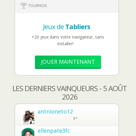
TOURNOIS
Jeux de
Tabliers
+20 jeux dans votre navigateur, sans
installer!
JOUER MAINTENANT
LES DERNIERS VAINQUEURS - 5 AOÛT
2026
antnioneto12
1º
ellenpate3fc