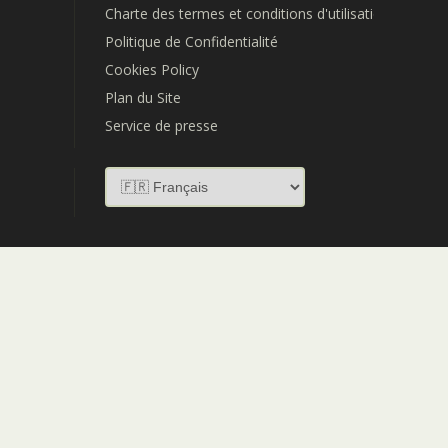
Charte des termes et conditions d'utilisation
Politique de Confidentialité
Cookies Policy
Plan du Site
Service de presse