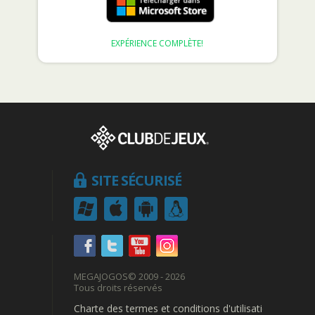
EXPÉRIENCE COMPLÈTE!
SITE SÉCURISÉ
MEGAJOGOS
© 2009 - 2026
Tous droits réservés
Charte des termes et conditions d'utilisation