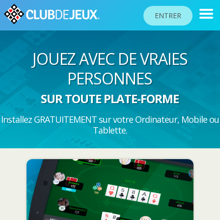
ENTRER
JOUEZ AVEC DE VRAIES
CLASSEMENTS
PERSONNES
TOURNOIS
SUR TOUTE PLATE-FORME
COMMUNAUTÉ
Installez GRATUITEMENT sur votre Ordinateur, Mobile ou
AIDE
Tablette.
PASSEPORT
!
JOUER
Langue du site