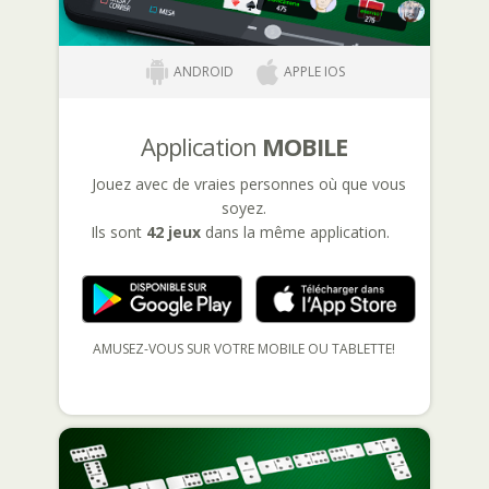
ANDROID
APPLE IOS
Application
MOBILE
Jouez avec de vraies personnes où que vous
soyez.
Ils sont
42 jeux
dans la même application.
AMUSEZ-VOUS SUR VOTRE MOBILE OU TABLETTE!