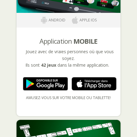
ANDROID
APPLE IOS
Application
MOBILE
Jouez avec de vraies personnes où que vous
soyez.
Ils sont
42 jeux
dans la même application.
AMUSEZ-VOUS SUR VOTRE MOBILE OU TABLETTE!