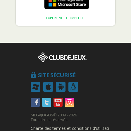
EXPÉRIENCE COMPLÈTE!
SITE SÉCURISÉ
MEGAJOGOS
© 2009 - 2026
Tous droits réservés
Charte des termes et conditions d'utilisation