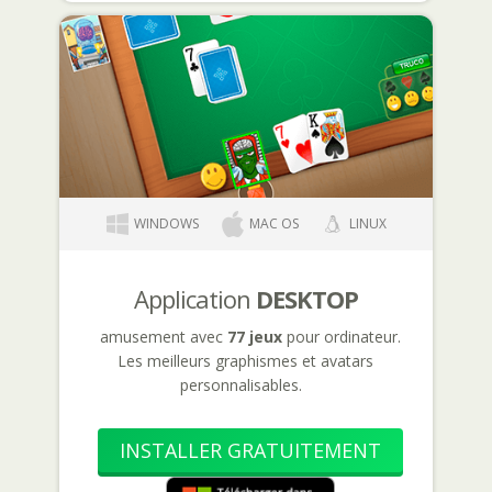
WINDOWS
MAC OS
LINUX
Application
DESKTOP
amusement avec
77 jeux
pour ordinateur.
Les meilleurs graphismes et avatars
personnalisables.
INSTALLER GRATUITEMENT