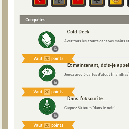
Conquêtes
Cold Deck
Ayez tous les atouts dans vos mains et
Vaut
20
points
Et maintenant, dois-je appel
Jouez avec 3 cartes d'atout [manilhas]
Vaut
20
points
Dans l'obscurité...
Gagnez 30 tours "dans le noir".
Vaut
20
points