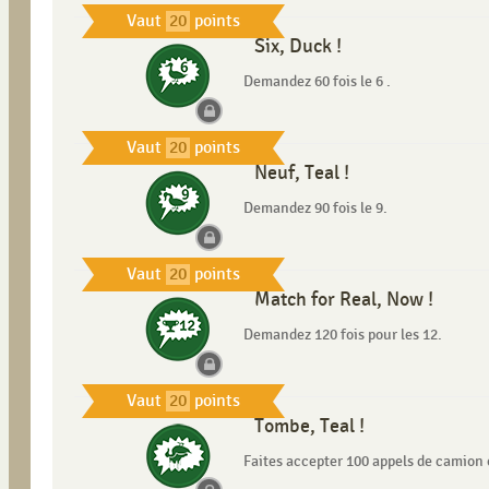
Vaut
20
points
Six, Duck !
Demandez 60 fois le 6 .
Vaut
20
points
Neuf, Teal !
Demandez 90 fois le 9.
Vaut
20
points
Match for Real, Now !
Demandez 120 fois pour les 12.
Vaut
20
points
Tombe, Teal !
Faites accepter 100 appels de camion 