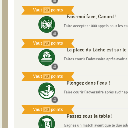
Vaut
20
points
Fais-moi face, Canard !
Faire accepter 1000 appels pour les ca
Vaut
20
points
La place du Lâche est sur le 
Faites courir l'adversaire après avoir a
Vaut
20
points
Plongez dans l'eau !
Faire courir l'adversaire après avoir a
Vaut
20
points
Passez sous la table !
Gagnez un match avant que le duo adv