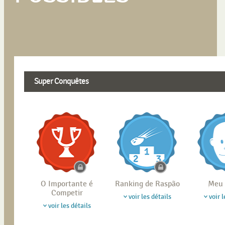
Super Conquêtes
O Importante é
Ranking de Raspão
Meu 
Competir
voir les détails
voir l
voir les détails