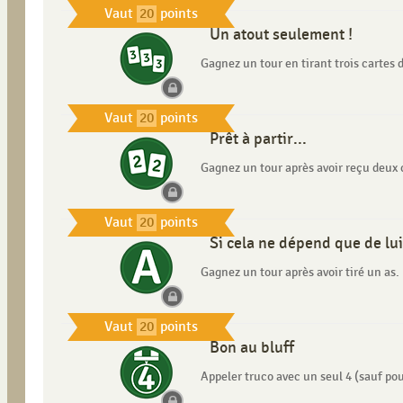
Vaut
20
points
Un atout seulement !
Gagnez un tour en tirant trois cartes d
Vaut
20
points
Prêt à partir...
Gagnez un tour après avoir reçu deux c
Vaut
20
points
Si cela ne dépend que de lui
Gagnez un tour après avoir tiré un as.
Vaut
20
points
Bon au bluff
Appeler truco avec un seul 4 (sauf pou