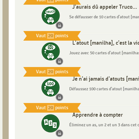
J'aurais dû appeler Truco...
Se défausser de 10 cartes d'atout [ma
Vaut
20
points
L'atout [manilha], c'est la vic
Jouez avec 50 cartes d'atout [manilha
Vaut
20
points
Je n'ai jamais d'atouts [mani
Défaussez 100 cartes d'atout [manilha
Vaut
20
points
Apprendre à compter
Éliminez un as, un 2 et un 3 dans cet