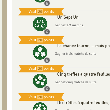
Vaut
20
points
Un Sept Un
Gagnez 171 matchs.
Vaut
20
points
La chance tourne,... mais p
Gagner trois matchs de suite.
Vaut
20
points
Cinq trèfles à quatre feuilles
Gagnez cinq matchs de suite.
Vaut
20
points
Dix trèfles à quatre feuilles,