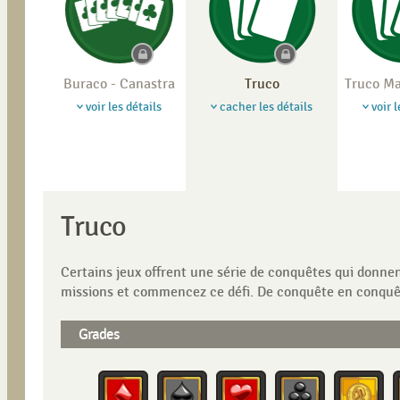
Buraco - Canastra
Truco
Truco M
voir les détails
cacher les détails
voir l
Truco
Certains jeux offrent une série de conquêtes qui donne
missions et commencez ce défi. De conquête en conquête
Grades