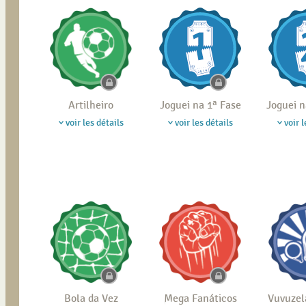
Artilheiro
Joguei na 1ª Fase
Joguei n
voir les détails
voir les détails
voir l
Bola da Vez
Mega Fanáticos
Vuvuzel