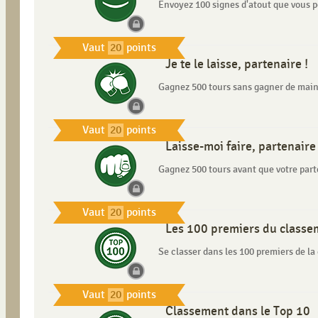
Envoyez 100 signes d'atout que vous 
Vaut
20
points
Je te le laisse, partenaire !
Gagnez 500 tours sans gagner de main
Vaut
20
points
Laisse-moi faire, partenaire 
Gagnez 500 tours avant que votre par
Vaut
20
points
Les 100 premiers du classe
Se classer dans les 100 premiers de l
Vaut
20
points
Classement dans le Top 10