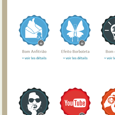
Bom Anfitrião
Efeito Borboleta
Bom 
voir les détails
voir les détails
voir l