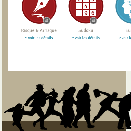
Risque & Arrisque
Sudoku
Eu
voir les détails
voir les détails
voir l