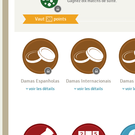
Gagnez dix matchs de suite.
Vaut
20
points
Damas Espanholas
Damas Internacionais
Damas 
voir les détails
voir les détails
voir l