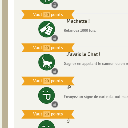
Vaut
20
points
Machette !
Relancez 1000 fois.
Vaut
20
points
J'avais le Chat !
Gagnez en appelant le camion ou en r
Vaut
20
points
:P
Envoyez un signe de carte d'atout man
Vaut
20
points
;)