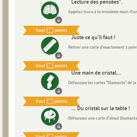
Lecture des pensées".
Appelez truco à la troisième main d'un
Vaut
20
points
Juste ce qu'il faut !
Retirer une carte d'exactement 1 point
Vaut
20
points
Une main de cristal...
Défaussez les cartes "Diamants" de la
Vaut
20
points
... Du cristal sur la table !
Défaussez une carte d'atout Diamants 
Vaut
20
points