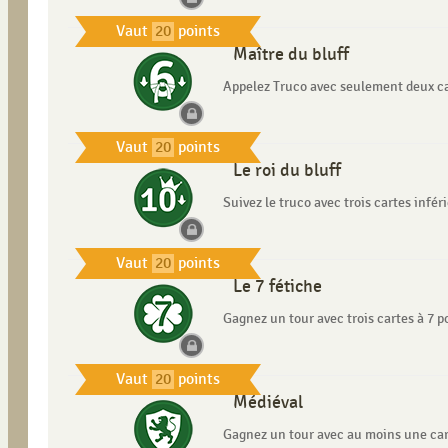
Vaut
20
points
Maître du bluff
Appelez Truco avec seulement deux cart
Vaut
20
points
Le roi du bluff
Suivez le truco avec trois cartes infér
Vaut
20
points
Le 7 fétiche
Gagnez un tour avec trois cartes à 7 p
Vaut
20
points
Médiéval
Gagnez un tour avec au moins une cart