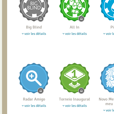
Big Blind
All In
P
voir les détails
voir les détails
voir l
Radar Amigo
Torneio Inaugural
Novo Me
meu 
voir les détails
voir les détails
voir l