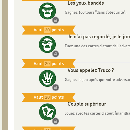
Les yeux bandés
Gagnez 100 tours "dans l'obscurité".
Vaut
20
points
Je n'ai pas regardé, je le jur
Tuez une des cartes d'atout de l'advers
Vaut
20
points
Vous appelez Truco ?
Gagnez le jeu après que votre adversa
Vaut
20
points
Couple supérieur
Jouez avec les cartes d'atout [manilha