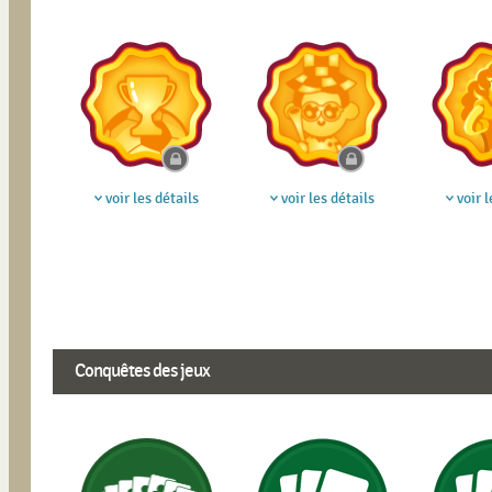
voir les détails
voir les détails
voir l
Conquêtes des jeux