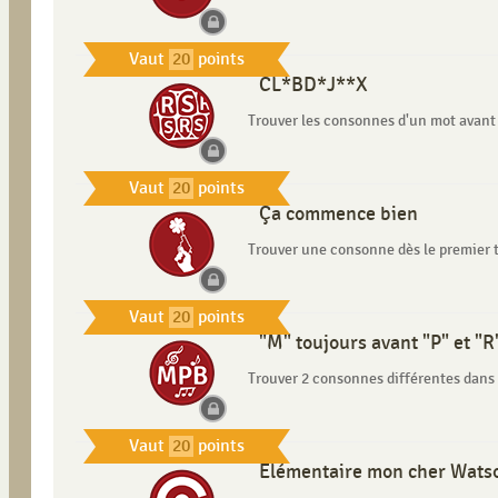
Vaut
20
points
CL*BD*J**X
Trouver les consonnes d'un mot avant 
Vaut
20
points
Ça commence bien
Trouver une consonne dès le premier 
Vaut
20
points
"M" toujours avant "P" et "R
Trouver 2 consonnes différentes dans 
Vaut
20
points
Élémentaire mon cher Wats