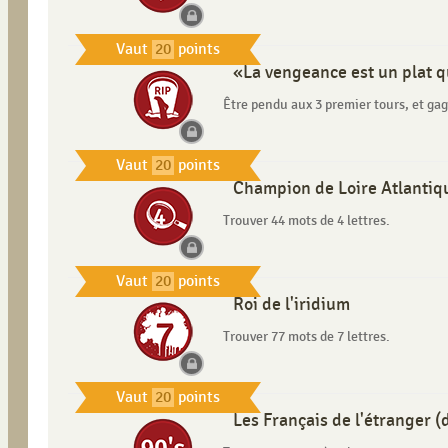
Vaut
20
points
«La vengeance est un plat 
Être pendu aux 3 premier tours, et ga
Vaut
20
points
Champion de Loire Atlantiqu
Trouver 44 mots de 4 lettres.
Vaut
20
points
Roi de l'iridium
Trouver 77 mots de 7 lettres.
Vaut
20
points
Les Français de l'étranger (