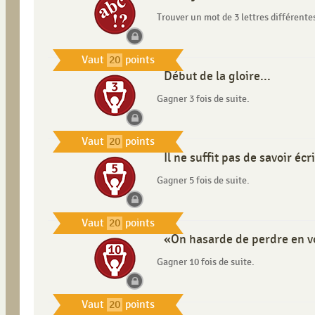
Trouver un mot de 3 lettres différente
Vaut
20
points
Début de la gloire...
Gagner 3 fois de suite.
Vaut
20
points
Il ne suffit pas de savoir écri
Gagner 5 fois de suite.
Vaut
20
points
«On hasarde de perdre en v
Gagner 10 fois de suite.
Vaut
20
points