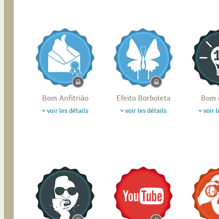
Bom Anfitrião
Efeito Borboleta
Bom 
voir les détails
voir les détails
voir l