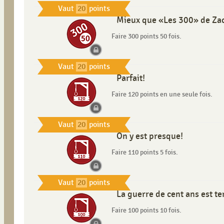
Vaut
20
points
Mieux que «Les 300» de Za
Faire 300 points 50 fois.
Vaut
20
points
Parfait!
Faire 120 points en une seule fois.
Vaut
20
points
On y est presque!
Faire 110 points 5 fois.
Vaut
20
points
La guerre de cent ans est t
Faire 100 points 10 fois.