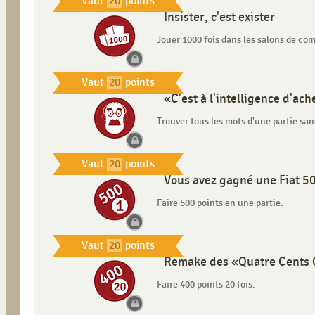
Vaut
20
points
Insister, c'est exister
Jouer 1000 fois dans les salons de co
Vaut
20
points
«C'est à l'intelligence d'ac
Trouver tous les mots d'une partie sa
Vaut
20
points
Vous avez gagné une Fiat 500
Faire 500 points en une partie.
Vaut
20
points
Remake des «Quatre Cents 
Faire 400 points 20 fois.