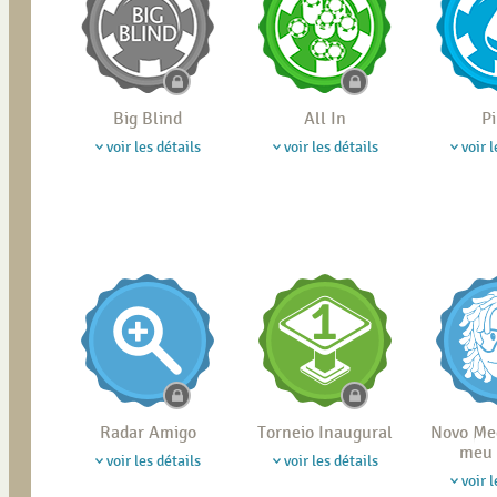
Big Blind
All In
P
voir les détails
voir les détails
voir l
Radar Amigo
Torneio Inaugural
Novo Me
meu 
voir les détails
voir les détails
voir l