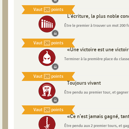
Vaut
20
points
L'écriture, la plus noble co
Être le premier à trouver un mot 200 fo
Vaut
20
points
«Une victoire est une victoi
Terminer à la première place du clas
Vaut
20
points
Toujours vivant
Être pendu au premier tour, et gagner
Vaut
20
points
«Ce n'est jamais gagné, tan
Être pendu aux 2 premier tours, et ga