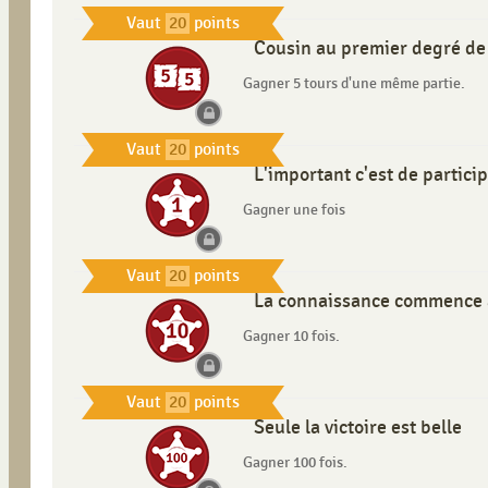
Vaut
20
points
Cousin au premier degré d
Gagner 5 tours d'une même partie.
Vaut
20
points
L'important c'est de partici
Gagner une fois
Vaut
20
points
La connaissance commence à 
Gagner 10 fois.
Vaut
20
points
Seule la victoire est belle
Gagner 100 fois.