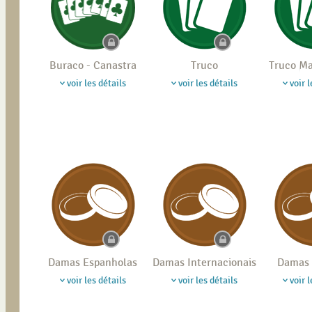
Buraco - Canastra
Truco
Truco M
voir les détails
voir les détails
voir l
Damas Espanholas
Damas Internacionais
Damas 
voir les détails
voir les détails
voir l