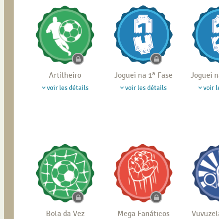
Artilheiro
Joguei na 1ª Fase
Joguei n
voir les détails
voir les détails
voir l
Bola da Vez
Mega Fanáticos
Vuvuzel