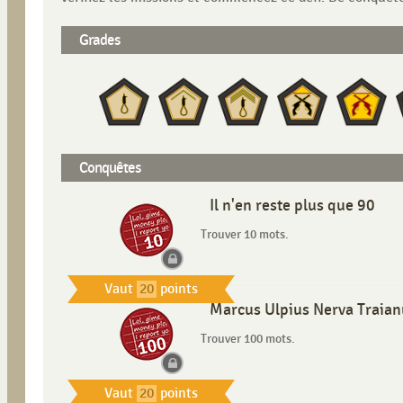
Grades
Conquêtes
Il n'en reste plus que 90
Trouver 10 mots.
Vaut
20
points
Marcus Ulpius Nerva Traianu
Trouver 100 mots.
Vaut
20
points