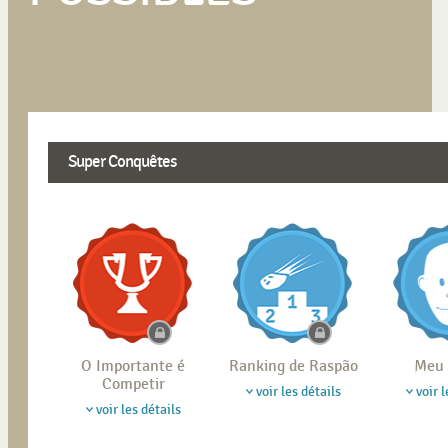
Super Conquêtes
O Importante é
Ranking de Raspão
Meu 
Competir
voir les détails
voir l
voir les détails