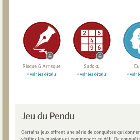
Risque & Arrisque
Sudoku
Eu
voir les détails
voir les détails
voir l
Jeu du Pendu
Certains jeux offrent une série de conquêtes qui donn
vérifiez les missions et commencez ce défi. De conquête