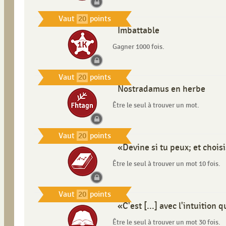
Vaut
20
points
Imbattable
Gagner 1000 fois.
Vaut
20
points
Nostradamus en herbe
Être le seul à trouver un mot.
Vaut
20
points
«Devine si tu peux; et choisi
Être le seul à trouver un mot 10 fois.
Vaut
20
points
«C'est [...] avec l'intuition
Être le seul à trouver un mot 30 fois.