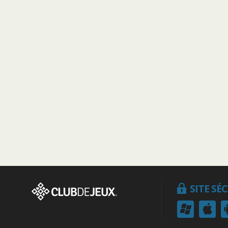
SITE SÉ