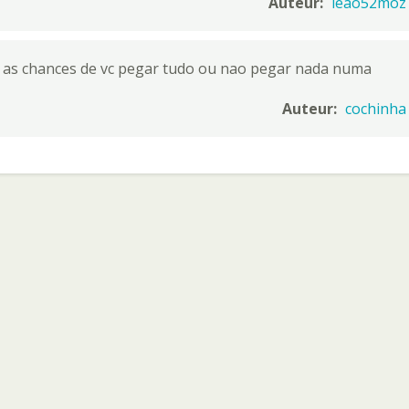
Auteur:
leao52moz
 as chances de vc pegar tudo ou nao pegar nada numa
Auteur:
cochinha