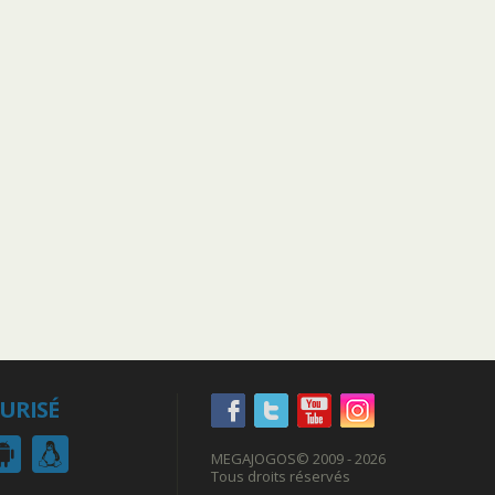
CURISÉ
MEGAJOGOS
© 2009 - 2026
Tous droits réservés