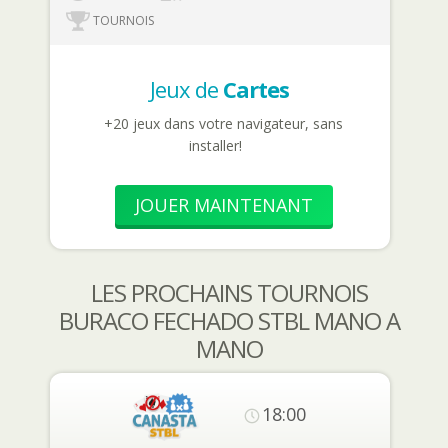
TOURNOIS
Jeux de
Cartes
+20 jeux dans votre navigateur, sans
installer!
JOUER MAINTENANT
LES PROCHAINS TOURNOIS
BURACO FECHADO STBL MANO A
MANO
18:00