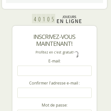
JOUEURS
EN LIGNE
INSCRIVEZ-VOUS
MAINTENANT!
Profitez en c'est gratuit!
E-mail:
Confirmer l'adresse e-mail :
Mot de passe: