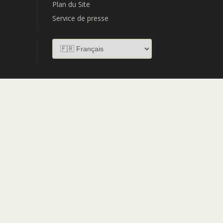
Plan du Site
Service de presse