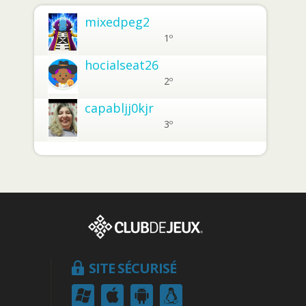
mixedpeg2
1º
hocialseat26
2º
capabljj0kjr
3º
SITE SÉCURISÉ