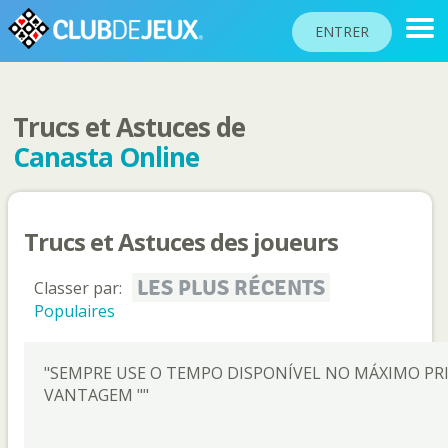
ENTRER
Trucs et Astuces de
CLASSEMENTS
Canasta Online
TOURNOIS
COMMUNAUTÉ
Trucs et Astuces des joueurs
AIDE
PASSEPORT
LES PLUS RÉCENTS
Classer par:
!
Populaires
JOUER
"SEMPRE USE O TEMPO DISPONÍVEL NO MÁXIMO PRI
VANTAGEM ""
Langue du site