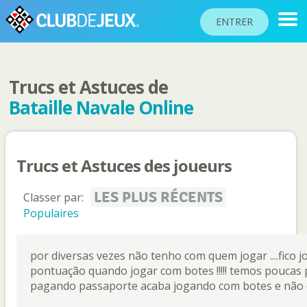
ENTRER
Trucs et Astuces de
CLASSEMENTS
Bataille Navale Online
TOURNOIS
COMMUNAUTÉ
Trucs et Astuces des joueurs
AIDE
PASSEPORT
LES PLUS RÉCENTS
Classer par:
!
Populaires
JOUER
por diversas vezes não tenho com quem jogar ....fico
pontuação quando jogar com botes !!!!! temos poucas
Langue du site
pagando passaporte acaba jogando com botes e não c