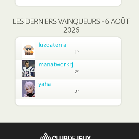
LES DERNIERS VAINQUEURS - 6 AOÛT
2026
luzdaterra
1º
manatworkrj
2º
yaha
3º