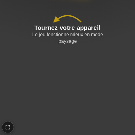
Tournez votre appareil
Le jeu fonctionne mieux en mode
paysage