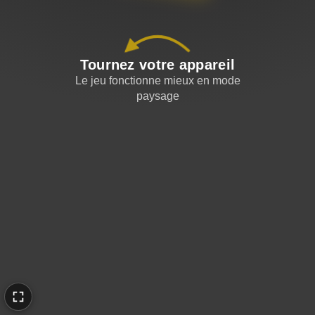
Tournez votre appareil
Le jeu fonctionne mieux en mode
paysage