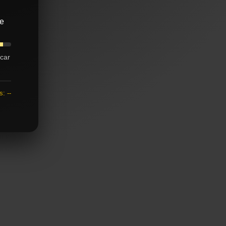
re
car
ps:
--
2
A
6
♥
7
♠
♥
♠